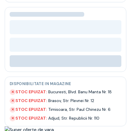
Bere
Ceai
Bacanie
BLACK FRIDAY
Bauturi fine selectie
Cumperi mai mult platesti mai putin
Garantie SGR
Bauturi reci
Despre noi
Contact
Livrare
Termeni si conditii
DISPONIBILITATE IN MAGAZINE
Politica de confidentialitate
Intrebari frecvente
STOC EPUIZAT:
Bucuresti
,
Blvd. Banu Manta Nr. 18
✕
STOC EPUIZAT:
Brasov
,
Str. Plevnei Nr. 12
✕
STOC EPUIZAT:
Timisoara
,
Str. Paul Chinezu Nr. 6
✕
STOC EPUIZAT:
Adjud
,
Str. Republicii Nr. 110
✕