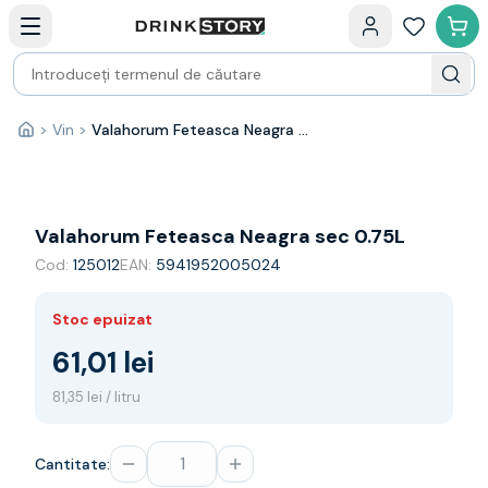
Categorii principale
Acasa
Bauturi fine — selectie
Produse Noi
Cosuri cadou
Pachete & Cadouri
>
Vin
>
Valahorum Feteasca Neagra sec 0.75L
Acasă
Vin
Tamaioasa
Shiraz
Riesling
Valahorum Feteasca Neagra sec 0.75L
Franta
Cod:
125012
EAN:
5941952005024
Spania
Africa de Sud
Stoc epuizat
Australia
Germania
61,01 lei
Noua Zeelanda
81,35 lei / litru
Chile
Spumante
Prosecco
Cantitate:
Sampanie