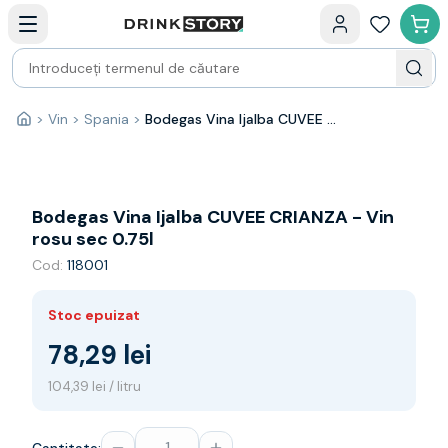
Categorii principale
Acasa
Bauturi fine — selectie
Produse Noi
Cosuri cadou
Pachete & Cadouri
>
Vin
>
Spania
>
Bodegas Vina Ijalba CUVEE CRIANZA - Vin rosu sec 0.75l
Acasă
Vin
Tamaioasa
Shiraz
Riesling
Bodegas Vina Ijalba CUVEE CRIANZA - Vin
Franta
rosu sec 0.75l
Spania
Cod:
118001
Africa de Sud
Australia
Stoc epuizat
Germania
Noua Zeelanda
78,29 lei
Chile
104,39 lei / litru
Spumante
Prosecco
Sampanie