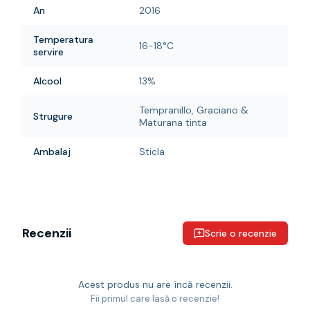
An
2016
Temperatura
16-18°C
servire
Alcool
13%
Tempranillo, Graciano &
Strugure
Maturana tinta
Ambalaj
Sticla
Recenzii
Scrie o recenzie
Acest produs nu are încă recenzii.
Fii primul care lasă o recenzie!