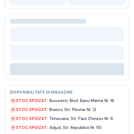
Bere
Ceai
Bacanie
BLACK FRIDAY
Bauturi fine selectie
Cumperi mai mult platesti mai putin
Garantie SGR
Bauturi reci
Despre noi
Contact
Livrare
Termeni si conditii
Politica de confidentialitate
DISPONIBILITATE IN MAGAZINE
Intrebari frecvente
STOC EPUIZAT:
Bucuresti
,
Blvd. Banu Manta Nr. 18
✕
STOC EPUIZAT:
Brasov
,
Str. Plevnei Nr. 12
✕
STOC EPUIZAT:
Timisoara
,
Str. Paul Chinezu Nr. 6
✕
STOC EPUIZAT:
Adjud
,
Str. Republicii Nr. 110
✕