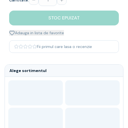
Cantitate:
Whisky
Single malt
STOC EPUIZAT
Blended malt
Irish
Japanese
Adauga in lista de favorite
Bourbon
Blanded Japanese
Fii primul care lasa o recenzie
Canadian
Coniac & Brandy
Rom
Alege sortimentul
Vodka
Gin
Tequila
Lichior
Vermut & bitter
Traditionale
Altele
Soft Drinks