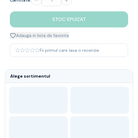
Cantitate:
Whisky
Single malt
STOC EPUIZAT
Blended malt
Irish
Japanese
Adauga in lista de favorite
Bourbon
Blanded Japanese
Fii primul care lasa o recenzie
Canadian
Coniac & Brandy
Rom
Alege sortimentul
Vodka
Gin
Tequila
Lichior
Vermut & bitter
Traditionale
Altele
Soft Drinks