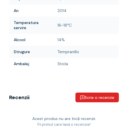
An
2014
Temperatura
16-18°C
servire
Alcool
14%
Strugure
Tempranillo
Ambalaj
Sticla
Recenzii
Scrie o recenzie
Acest produs nu are încă recenzii.
Fii primul care lasă o recenzie!