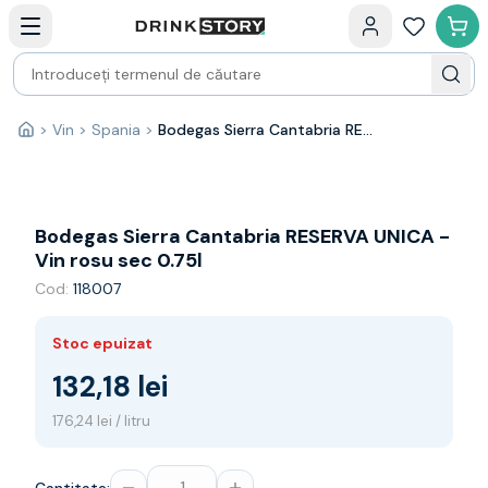
Categorii principale
Acasa
Bauturi fine — selectie
Produse Noi
Cosuri cadou
Pachete & Cadouri
>
Vin
>
Spania
>
Bodegas Sierra Cantabria RESERVA UNICA - Vin rosu sec 0.75l
Acasă
Vin
Tamaioasa
Shiraz
Riesling
Bodegas Sierra Cantabria RESERVA UNICA -
Franta
Vin rosu sec 0.75l
Spania
Cod:
118007
Africa de Sud
Australia
Stoc epuizat
Germania
Noua Zeelanda
132,18 lei
Chile
176,24 lei / litru
Spumante
Prosecco
Sampanie