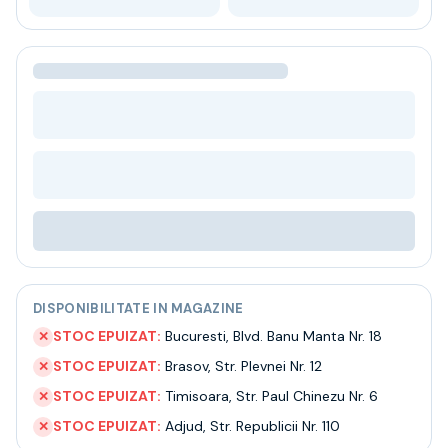
Bere
Ceai
Bacanie
BLACK FRIDAY
Bauturi fine selectie
Cumperi mai mult platesti mai putin
Garantie SGR
Bauturi reci
Despre noi
Contact
Livrare
Termeni si conditii
Politica de confidentialitate
DISPONIBILITATE IN MAGAZINE
Intrebari frecvente
STOC EPUIZAT:
Bucuresti
,
Blvd. Banu Manta Nr. 18
✕
STOC EPUIZAT:
Brasov
,
Str. Plevnei Nr. 12
✕
STOC EPUIZAT:
Timisoara
,
Str. Paul Chinezu Nr. 6
✕
STOC EPUIZAT:
Adjud
,
Str. Republicii Nr. 110
✕