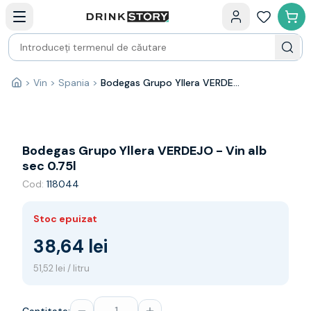
Categorii principale
Acasa
Bauturi fine — selectie
Produse Noi
Cosuri cadou
Pachete & Cadouri
>
Vin
>
Spania
>
Bodegas Grupo Yllera VERDEJO - Vin alb sec 0.75l
Acasă
Vin
Tamaioasa
Shiraz
Riesling
Bodegas Grupo Yllera VERDEJO - Vin alb
Franta
sec 0.75l
Spania
Cod:
118044
Africa de Sud
Australia
Stoc epuizat
Germania
Noua Zeelanda
38,64 lei
Chile
51,52 lei / litru
Spumante
Prosecco
Sampanie