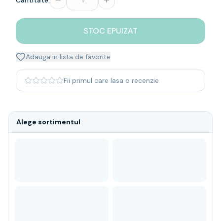
Cantitate:
Whisky
Single malt
STOC EPUIZAT
Blended malt
Irish
Japanese
Adauga in lista de favorite
Bourbon
Blanded Japanese
Fii primul care lasa o recenzie
Canadian
Coniac & Brandy
Rom
Alege sortimentul
Vodka
Gin
Tequila
Lichior
Vermut & bitter
Traditionale
Altele
Soft Drinks