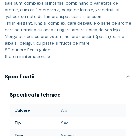
sale sunt complexe si intense, combinand o varietate de
arome, cum ar fi mere verzi, coaja de lamaie, grapefruit si
lychees cu note de fan proaspat cosit si anason.
Finish elegant, lung si complex, care dezvaluie o serie de arome
care se termina cu acea atingere amara tipica de Verdejo.
Merge perfect cu branzeturi fine, orez picant (paella), carne
alba si, desigur, cu peste si fructe de mare.
90 puncte Peñin guide
6 premii internationale
Specificatii
Specificații tehnice
Culoare
Alb
Tip
Sec
Tara
Spania