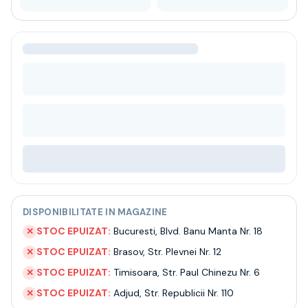
Bere
Ceai
Bacanie
BLACK FRIDAY
Bauturi fine selectie
Cumperi mai mult platesti mai putin
Garantie SGR
Bauturi reci
Despre noi
Contact
Livrare
Termeni si conditii
Politica de confidentialitate
DISPONIBILITATE IN MAGAZINE
Intrebari frecvente
STOC EPUIZAT:
Bucuresti
,
Blvd. Banu Manta Nr. 18
✕
STOC EPUIZAT:
Brasov
,
Str. Plevnei Nr. 12
✕
STOC EPUIZAT:
Timisoara
,
Str. Paul Chinezu Nr. 6
✕
STOC EPUIZAT:
Adjud
,
Str. Republicii Nr. 110
✕