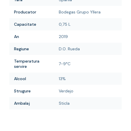
Producator
Bodegas Grupo Yllera
Capacitate
0,75 L
An
2019
Regiune
D.O. Rueda
Temperatura
7-9°C
servire
Alcool
13%
Strugure
Verdejo
Ambalaj
Sticla