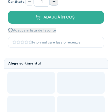
Cantitate:
Whisky
Single malt
Blended malt
ADAUGĂ ÎN COȘ
Irish
Japanese
Adauga in lista de favorite
Bourbon
Blanded Japanese
Fii primul care lasa o recenzie
Canadian
Coniac & Brandy
Rom
Alege sortimentul
Vodka
Gin
Tequila
Lichior
Vermut & bitter
Traditionale
Altele
Soft Drinks