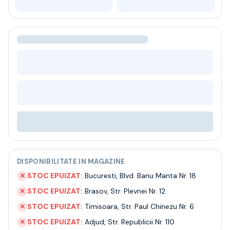
Bere
Ceai
Bacanie
BLACK FRIDAY
Bauturi fine selectie
Cumperi mai mult platesti mai putin
Garantie SGR
Bauturi reci
Despre noi
Contact
Livrare
Termeni si conditii
Politica de confidentialitate
Intrebari frecvente
DISPONIBILITATE IN MAGAZINE
STOC EPUIZAT:
Bucuresti
,
Blvd. Banu Manta Nr. 18
✕
STOC EPUIZAT:
Brasov
,
Str. Plevnei Nr. 12
✕
STOC EPUIZAT:
Timisoara
,
Str. Paul Chinezu Nr. 6
✕
STOC EPUIZAT:
Adjud
,
Str. Republicii Nr. 110
✕