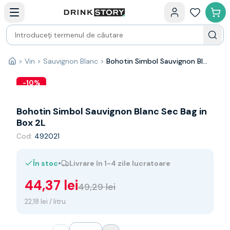
Categorii principale
Acasa
Bauturi fine — selectie
Produse Noi
Cosuri cadou
Pachete & Cadouri
>
Vin
>
Sauvignon Blanc
>
Bohotin Simbol Sauvignon Blanc Sec Bag in Box 2L
Acasă
Vin
Tamaioasa
-
10
%
Shiraz
Riesling
Bohotin Simbol Sauvignon Blanc Sec Bag in
Franta
Box 2L
Spania
Cod:
492021
Africa de Sud
Australia
•
În stoc
Livrare în 1-4 zile lucratoare
Germania
Noua Zeelanda
44,37 lei
49,29 lei
Chile
Spumante
22,18 lei / litru
Prosecco
Sampanie