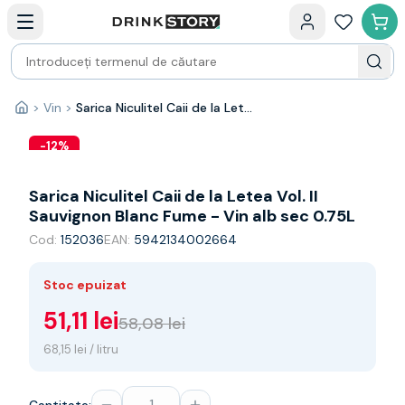
Categorii principale
Acasa
Bauturi fine — selectie
Produse Noi
Cosuri cadou
Pachete & Cadouri
>
Vin
>
Sarica Niculitel Caii de la Letea Vol. II Sauvignon Blanc Fume - Vin alb sec 0.75L
Acasă
Vin
Tamaioasa
-
12
%
Shiraz
Riesling
Sarica Niculitel Caii de la Letea Vol. II
Franta
Sauvignon Blanc Fume - Vin alb sec 0.75L
Spania
Cod:
152036
EAN:
5942134002664
Africa de Sud
Australia
Stoc epuizat
Germania
Noua Zeelanda
51,11 lei
58,08 lei
Chile
68,15 lei / litru
Spumante
Prosecco
Sampanie