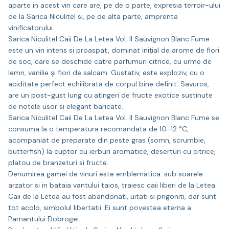
aparte in acest vin care are, pe de o parte, expresia terroir-ului
de la Sarica Niculitel si, pe de alta parte, amprenta
vinificatorului.
Sarica Niculitel Caii De La Letea Vol. II Sauvignon Blanc Fume
este un vin intens si proaspat, dominat iniţial de arome de flori
de soc, care se deschide catre parfumuri citrice, cu urme de
lemn, vanilie şi flori de salcam. Gustativ, este exploziv, cu o
aciditate perfect echilibrata de corpul bine definit. Savuros,
are un post-gust lung cu atingeri de fructe exotice sustinute
de notele usor si elegant baricate.
Sarica Niculitel Caii De La Letea Vol. II Sauvignon Blanc Fume se
consuma la o temperatura recomandata de 10-12 °C,
acompaniat de preparate din peste gras (somn, scrumbie,
butterfish) la cuptor cu ierburi aromatice, deserturi cu citrice,
platou de branzeturi si fructe.
Denumirea gamei de vinuri este emblematica: sub soarele
arzator si in bataia vantului taios, traiesc caii liberi de la Letea.
Caii de la Letea au fost abandonati, uitati si prigoniti, dar sunt
tot acolo, simbolul libertatii. Ei sunt povestea eterna a
Pamantului Dobrogei.