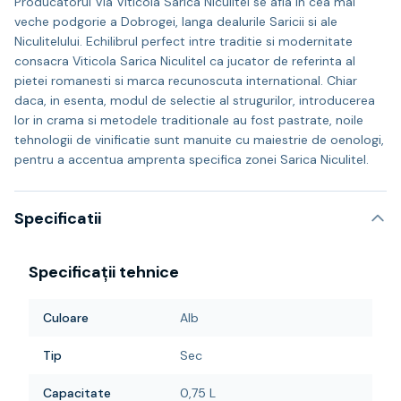
Producatorul Via Viticola Sarica Niculitel se afla in cea mai
veche podgorie a Dobrogei, langa dealurile Saricii si ale
Niculitelului. Echilibrul perfect intre traditie si modernitate
consacra Viticola Sarica Niculitel ca jucator de referinta al
pietei romanesti si marca recunoscuta international. Chiar
daca, in esenta, modul de selectie al strugurilor, introducerea
lor in crama si metodele traditionale au fost pastrate, noile
tehnologii de vinificatie sunt manuite cu maiestrie de oenologi,
pentru a accentua amprenta specifica zonei Sarica Niculitel.
Specificatii
Specificații tehnice
Culoare
Alb
Tip
Sec
Capacitate
0,75 L