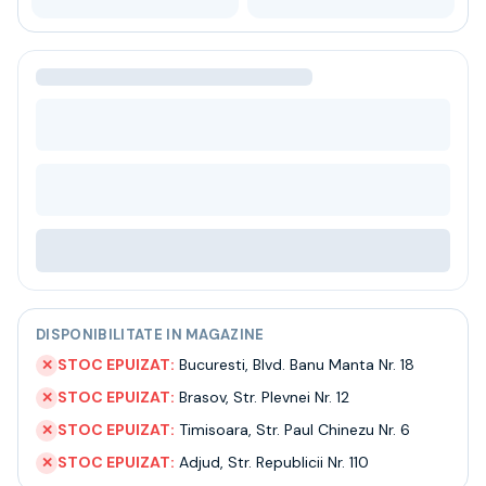
Bere
Ceai
Bacanie
BLACK FRIDAY
Bauturi fine selectie
Cumperi mai mult platesti mai putin
Garantie SGR
Bauturi reci
Despre noi
Contact
Livrare
Termeni si conditii
Politica de confidentialitate
DISPONIBILITATE IN MAGAZINE
Intrebari frecvente
STOC EPUIZAT:
Bucuresti
,
Blvd. Banu Manta Nr. 18
✕
STOC EPUIZAT:
Brasov
,
Str. Plevnei Nr. 12
✕
STOC EPUIZAT:
Timisoara
,
Str. Paul Chinezu Nr. 6
✕
STOC EPUIZAT:
Adjud
,
Str. Republicii Nr. 110
✕