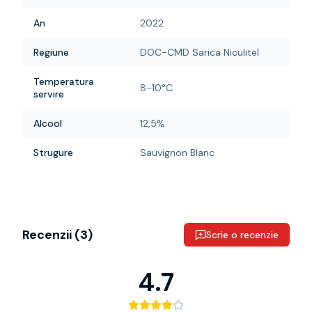
An
2022
Regiune
DOC-CMD Sarica Niculitel
Temperatura
8-10°C
servire
Alcool
12,5%
Strugure
Sauvignon Blanc
Recenzii (
3
)
Scrie o recenzie
4.7