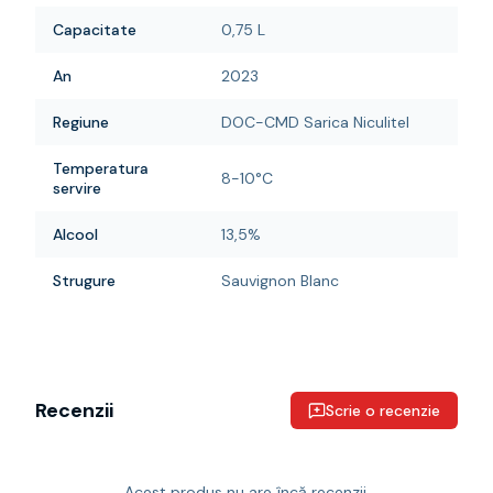
Capacitate
0,75 L
An
2023
Regiune
DOC-CMD Sarica Niculitel
Temperatura
8-10°C
servire
Alcool
13,5%
Strugure
Sauvignon Blanc
Recenzii
Scrie o recenzie
Acest produs nu are încă recenzii.