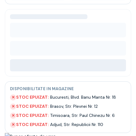
Bere
Ceai
Bacanie
BLACK FRIDAY
Bauturi fine selectie
Cumperi mai mult platesti mai putin
Garantie SGR
Bauturi reci
Despre noi
Contact
Livrare
Termeni si conditii
Politica de confidentialitate
DISPONIBILITATE IN MAGAZINE
Intrebari frecvente
STOC EPUIZAT:
Bucuresti
,
Blvd. Banu Manta Nr. 18
✕
STOC EPUIZAT:
Brasov
,
Str. Plevnei Nr. 12
✕
STOC EPUIZAT:
Timisoara
,
Str. Paul Chinezu Nr. 6
✕
STOC EPUIZAT:
Adjud
,
Str. Republicii Nr. 110
✕