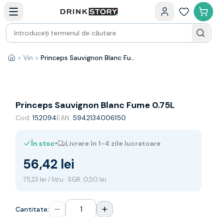
Categorii principale
Acasa
Bauturi fine — selectie
Produse Noi
Cosuri cadou
Pachete & Cadouri
>
Vin
>
Princeps Sauvignon Blanc Fume 0.75L
Acasă
Vin
Tamaioasa
Shiraz
Riesling
Princeps Sauvignon Blanc Fume 0.75L
Franta
Cod:
152094
EAN:
5942134006150
Spania
Africa de Sud
•
În stoc
Livrare în 1-4 zile lucratoare
Australia
Germania
56,42 lei
Noua Zeelanda
Chile
75,23 lei / litru · SGR: 0,50 lei
Spumante
Prosecco
Cantitate:
Sampanie