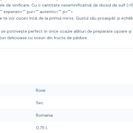
 de vinificare. Cu o cantitate nesemnificativă de dioxid de sulf (<10
="" experien="" pur="" autentic="" p="">
 te vor cuceri încă de la primul miros. Gustul său proaspăt și echili
n se potrivește perfect în orice ocazie alături de preparate ușoare 
uri delicioase cu sosuri din fructe de pădure.
Rose
Sec
Romania
0,75 L