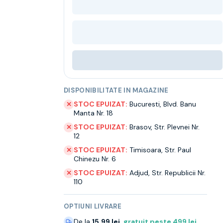
DISPONIBILITATE IN MAGAZINE
STOC EPUIZAT:
Bucuresti
,
Blvd. Banu
✕
Manta Nr. 18
STOC EPUIZAT:
Brasov
,
Str. Plevnei Nr.
✕
12
STOC EPUIZAT:
Timisoara
,
Str. Paul
✕
Chinezu Nr. 6
STOC EPUIZAT:
Adjud
,
Str. Republicii Nr.
✕
110
OPTIUNI LIVRARE
De la
15.99 lei
,
gratuit peste
499
lei