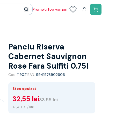
Promotii
Top vanzari
Panciu Riserva
Cabernet Sauvignon
Rose Fara Sulfiti 0.75l
Cod:
119021
EAN:
5941976902606
Stoc epuizat
32,55 lei
33,55 lei
43,40 lei / litru