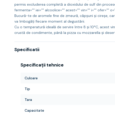
permis excluderea completă a dioxidului de sulf din procesele
fermenta="" iei="" alcoolice="" acest="" vin="" i="" ofer="" o
Bucură-te de aromele fine de zmeură, căpșuni și cireșe, care
va îmbogăți fiecare moment al degustării.
Cu o temperatură ideală de servire între 8 și 10°C, acest vi
crustă de condimente, până la pizza cu mozzarella și desert
Specificatii
Specificații tehnice
Culoare
Tip
Tara
Capacitate