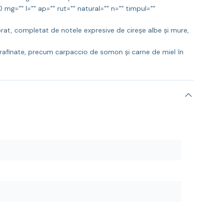
 mg="" l="" ap="" rut="" natural="" n="" timpul=""
brat, completat de notele expresive de cireșe albe și mure,
și rafinate, precum carpaccio de somon și carne de miel în