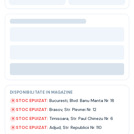
Bere
Ceai
Bacanie
BLACK FRIDAY
Bauturi fine selectie
Cumperi mai mult platesti mai putin
Garantie SGR
Bauturi reci
Despre noi
Contact
Livrare
Termeni si conditii
Politica de confidentialitate
DISPONIBILITATE IN MAGAZINE
Intrebari frecvente
STOC EPUIZAT:
Bucuresti
,
Blvd. Banu Manta Nr. 18
✕
STOC EPUIZAT:
Brasov
,
Str. Plevnei Nr. 12
✕
STOC EPUIZAT:
Timisoara
,
Str. Paul Chinezu Nr. 6
✕
STOC EPUIZAT:
Adjud
,
Str. Republicii Nr. 110
✕