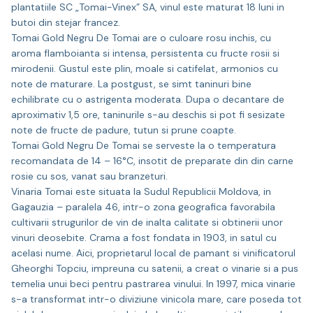
plantatiile SC „Tomai-Vinex” SA, vinul este maturat 18 luni in
butoi din stejar francez.
Tomai Gold Negru De Tomai are o culoare rosu inchis, cu
aroma flamboianta si intensa, persistenta cu fructe rosii si
mirodenii. Gustul este plin, moale si catifelat, armonios cu
note de maturare. La postgust, se simt taninuri bine
echilibrate cu o astrigenta moderata. Dupa o decantare de
aproximativ 1,5 ore, taninurile s-au deschis si pot fi sesizate
note de fructe de padure, tutun si prune coapte.
Tomai Gold Negru De Tomai se serveste la o temperatura
recomandata de 14 – 16°C, insotit de preparate din din carne
rosie cu sos, vanat sau branzeturi.
Vinaria Tomai este situata la Sudul Republicii Moldova, in
Gagauzia – paralela 46, intr-o zona geografica favorabila
cultivarii strugurilor de vin de inalta calitate si obtinerii unor
vinuri deosebite. Crama a fost fondata in 1903, in satul cu
acelasi nume. Aici, proprietarul local de pamant si vinificatorul
Gheorghi Topciu, impreuna cu satenii, a creat o vinarie si a pus
temelia unui beci pentru pastrarea vinului. In 1997, mica vinarie
s-a transformat intr-o diviziune vinicola mare, care poseda tot