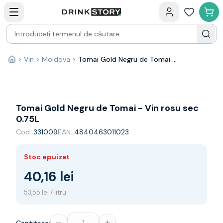
Categorii principale
Acasa
Bauturi fine — selectie
Produse Noi
Cosuri cadou
Pachete & Cadouri
>
Vin
>
Moldova
>
Tomai Gold Negru de Tomai - Vin rosu sec 0.75L
Acasă
Vin
Tamaioasa
Shiraz
Riesling
Tomai Gold Negru de Tomai - Vin rosu sec
Franta
0.75L
Spania
Cod:
331009
EAN:
4840463011023
Africa de Sud
Australia
Stoc epuizat
Germania
Noua Zeelanda
40,16 lei
Chile
53,55 lei / litru
Spumante
Prosecco
Sampanie