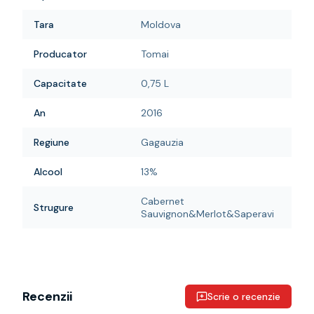
Tara
Moldova
Producator
Tomai
Capacitate
0,75 L
An
2016
Regiune
Gagauzia
Alcool
13%
Cabernet
Strugure
Sauvignon&Merlot&Saperavi
Recenzii
Scrie o recenzie