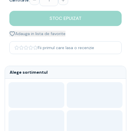
Cantitate:
Whisky
Single malt
STOC EPUIZAT
Blended malt
Irish
Japanese
Adauga in lista de favorite
Bourbon
Blanded Japanese
Fii primul care lasa o recenzie
Canadian
Coniac & Brandy
Rom
Alege sortimentul
Vodka
Gin
Tequila
Lichior
Vermut & bitter
Traditionale
Altele
Soft Drinks