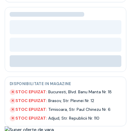
Bere
Ceai
Bacanie
BLACK FRIDAY
Bauturi fine selectie
Cumperi mai mult platesti mai putin
Garantie SGR
Bauturi reci
Despre noi
Contact
Livrare
Termeni si conditii
DISPONIBILITATE IN MAGAZINE
Politica de confidentialitate
Intrebari frecvente
STOC EPUIZAT:
Bucuresti
,
Blvd. Banu Manta Nr. 18
✕
STOC EPUIZAT:
Brasov
,
Str. Plevnei Nr. 12
✕
STOC EPUIZAT:
Timisoara
,
Str. Paul Chinezu Nr. 6
✕
STOC EPUIZAT:
Adjud
,
Str. Republicii Nr. 110
✕