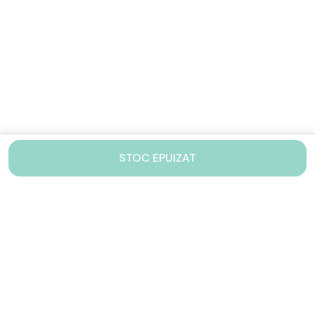
STOC EPUIZAT
Contacteaza-ne!
Iti stam mereu la dispozitie.
031 005 0155
Lu-Vi: 10-17
shop@drinkstory.ro