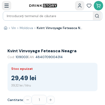
Categorii principale
Acasa
Bauturi fine — selectie
Produse Noi
Cosuri cadou
Pachete & Cadouri
>
Vin
>
Moldova
>
Kvint Vinvoyage Feteasca Neagra
Acasă
Vin
Tamaioasa
Shiraz
Riesling
Kvint Vinvoyage Feteasca Neagra
Franta
Cod:
109003
EAN:
4840709004314
Spania
Africa de Sud
Stoc epuizat
Australia
Germania
29,49 lei
Noua Zeelanda
39,32 lei / litru
Chile
Spumante
Prosecco
Cantitate:
Sampanie