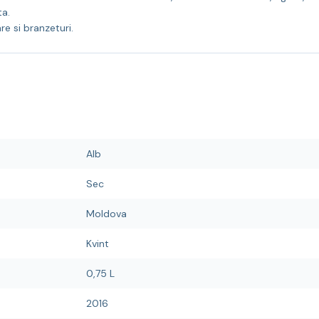
ta.
e si branzeturi.
Alb
Sec
Moldova
Kvint
0,75 L
2016