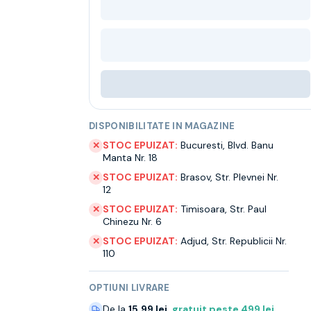
DISPONIBILITATE IN MAGAZINE
STOC EPUIZAT:
Bucuresti
,
Blvd. Banu
✕
Manta Nr. 18
STOC EPUIZAT:
Brasov
,
Str. Plevnei Nr.
✕
12
STOC EPUIZAT:
Timisoara
,
Str. Paul
✕
Chinezu Nr. 6
STOC EPUIZAT:
Adjud
,
Str. Republicii Nr.
✕
110
OPTIUNI LIVRARE
De la
15.99 lei
,
gratuit peste
499
lei