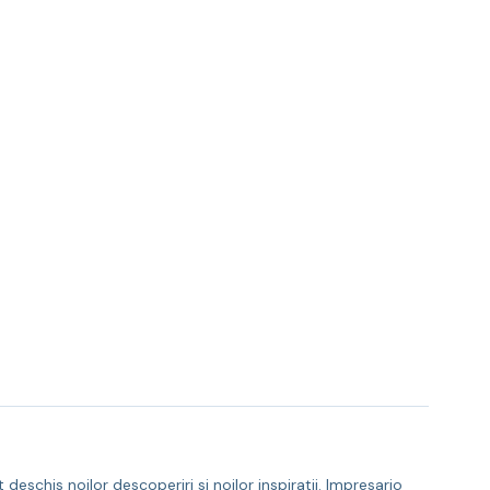
eschis noilor descoperiri si noilor inspiratii. Impresario