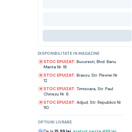
DISPONIBILITATE IN MAGAZINE
STOC EPUIZAT:
Bucuresti
,
Blvd. Banu
✕
Manta Nr. 18
STOC EPUIZAT:
Brasov
,
Str. Plevnei Nr.
✕
12
STOC EPUIZAT:
Timisoara
,
Str. Paul
✕
Chinezu Nr. 6
STOC EPUIZAT:
Adjud
,
Str. Republicii Nr.
✕
110
OPTIUNI LIVRARE
De la
15.99 lei
,
gratuit peste
499
lei