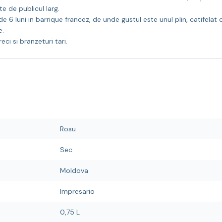
e de publicul larg.
6 luni in barrique francez, de unde gustul este unul plin, catifelat
e.
ci si branzeturi tari.
Rosu
Sec
Moldova
Impresario
0,75 L