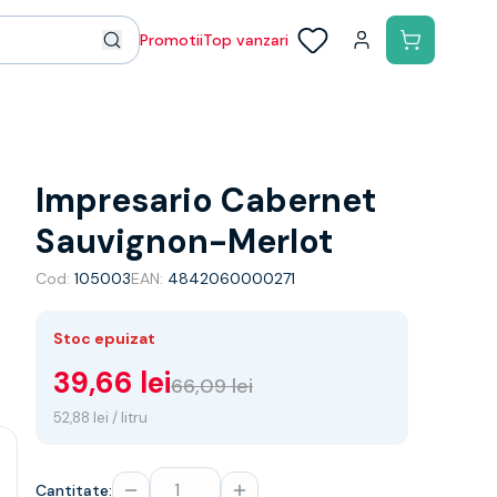
Promotii
Top vanzari
Impresario Cabernet
Sauvignon-Merlot
Cod:
105003
EAN:
4842060000271
Stoc epuizat
39,66 lei
66,09 lei
52,88 lei / litru
Cantitate: