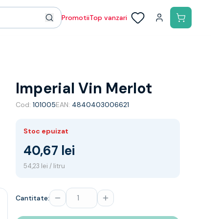
Promotii
Top vanzari
Imperial Vin Merlot
Cod:
101005
EAN:
4840403006621
Stoc epuizat
40,67 lei
54,23 lei / litru
Cantitate: