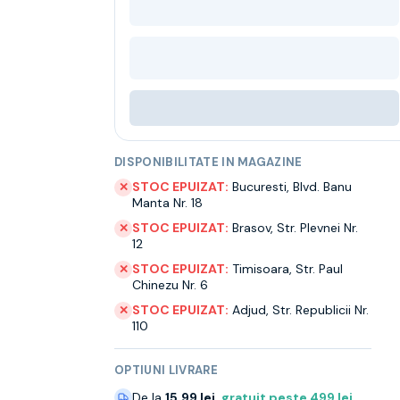
DISPONIBILITATE IN MAGAZINE
STOC EPUIZAT:
Bucuresti
,
Blvd. Banu
✕
Manta Nr. 18
STOC EPUIZAT:
Brasov
,
Str. Plevnei Nr.
✕
12
STOC EPUIZAT:
Timisoara
,
Str. Paul
✕
Chinezu Nr. 6
STOC EPUIZAT:
Adjud
,
Str. Republicii Nr.
✕
110
OPTIUNI LIVRARE
De la
15.99 lei
,
gratuit peste
499
lei