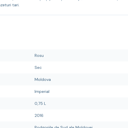
eturi tari.
Rosu
Sec
Moldova
Imperial
0,75 L
2016
Podgoriile de Sud ale Moldovei