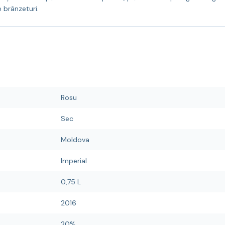
 brânzeturi.
Rosu
Sec
Moldova
Imperial
0,75 L
2016
20%