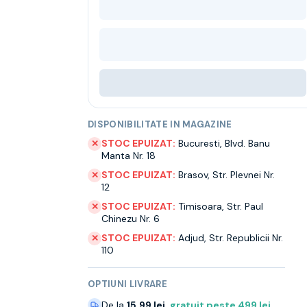
DISPONIBILITATE IN MAGAZINE
STOC EPUIZAT:
Bucuresti
,
Blvd. Banu
✕
Manta Nr. 18
STOC EPUIZAT:
Brasov
,
Str. Plevnei Nr.
✕
12
STOC EPUIZAT:
Timisoara
,
Str. Paul
✕
Chinezu Nr. 6
STOC EPUIZAT:
Adjud
,
Str. Republicii Nr.
✕
110
OPTIUNI LIVRARE
De la
15.99 lei
,
gratuit peste
499
lei