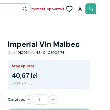
Promotii
Top vanzari
Imperial Vin Malbec
Cod:
101003
EAN:
4840403005174
Stoc epuizat
40,67 lei
54,23 lei / litru
Cantitate: