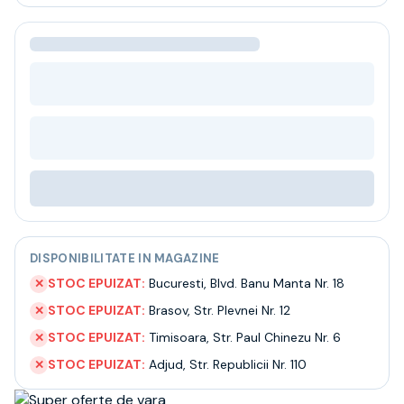
Bere
Ceai
Bacanie
BLACK FRIDAY
Bauturi fine selectie
Cumperi mai mult platesti mai putin
Garantie SGR
Bauturi reci
Despre noi
Contact
Livrare
Termeni si conditii
DISPONIBILITATE IN MAGAZINE
Politica de confidentialitate
Intrebari frecvente
STOC EPUIZAT:
Bucuresti
,
Blvd. Banu Manta Nr. 18
✕
STOC EPUIZAT:
Brasov
,
Str. Plevnei Nr. 12
✕
STOC EPUIZAT:
Timisoara
,
Str. Paul Chinezu Nr. 6
✕
STOC EPUIZAT:
Adjud
,
Str. Republicii Nr. 110
✕