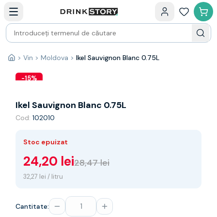
Categorii principale
Acasa
Bauturi fine — selectie
Produse Noi
Cosuri cadou
Pachete & Cadouri
>
Vin
>
Moldova
>
Ikel Sauvignon Blanc 0.75L
Acasă
Vin
Tamaioasa
-
15
%
Shiraz
Riesling
Ikel Sauvignon Blanc 0.75L
Franta
Cod:
102010
Spania
Africa de Sud
Stoc epuizat
Australia
Germania
24,20 lei
28,47 lei
Noua Zeelanda
32,27 lei / litru
Chile
Spumante
Prosecco
Cantitate:
Sampanie