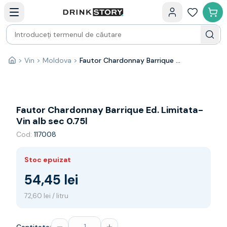
Categorii principale
Acasa
Bauturi fine — selectie
Produse Noi
Cosuri cadou
Pachete & Cadouri
>
Vin
>
Moldova
>
Fautor Chardonnay Barrique Ed. Limitata- Vin alb sec 0.75l
Acasă
Vin
Tamaioasa
Shiraz
Riesling
Fautor Chardonnay Barrique Ed. Limitata-
Franta
Vin alb sec 0.75l
Spania
Cod:
117008
Africa de Sud
Australia
Stoc epuizat
Germania
Noua Zeelanda
54,45 lei
Chile
72,60 lei / litru
Spumante
Prosecco
Sampanie