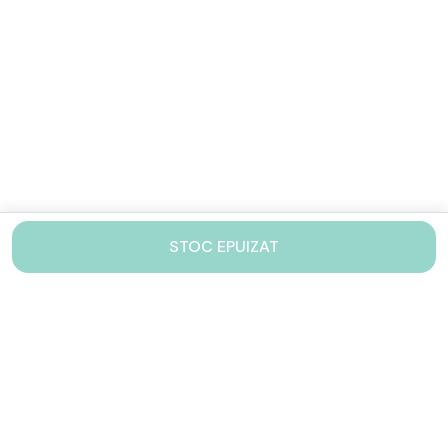
STOC EPUIZAT
Contacteaza-ne!
Iti stam mereu la dispozitie.