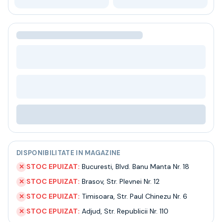
Bere
Ceai
Bacanie
BLACK FRIDAY
Bauturi fine selectie
Cumperi mai mult platesti mai putin
Garantie SGR
Bauturi reci
Despre noi
Contact
Livrare
Termeni si conditii
Politica de confidentialitate
DISPONIBILITATE IN MAGAZINE
Intrebari frecvente
STOC EPUIZAT:
Bucuresti
,
Blvd. Banu Manta Nr. 18
✕
STOC EPUIZAT:
Brasov
,
Str. Plevnei Nr. 12
✕
STOC EPUIZAT:
Timisoara
,
Str. Paul Chinezu Nr. 6
✕
STOC EPUIZAT:
Adjud
,
Str. Republicii Nr. 110
✕