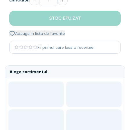
Cantitate:
Whisky
Single malt
STOC EPUIZAT
Blended malt
Irish
Japanese
Adauga in lista de favorite
Bourbon
Blanded Japanese
Fii primul care lasa o recenzie
Canadian
Coniac & Brandy
Rom
Alege sortimentul
Vodka
Gin
Tequila
Lichior
Vermut & bitter
Traditionale
Altele
Soft Drinks