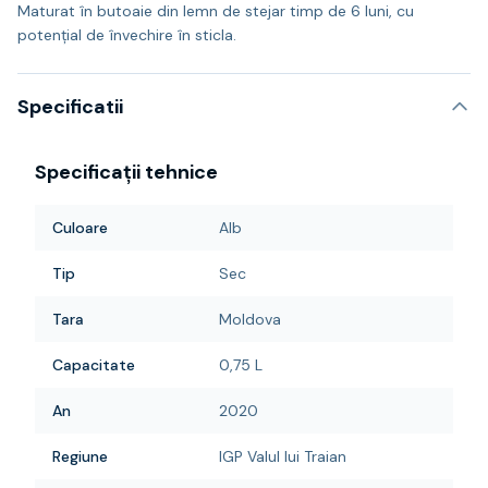
Maturat în butoaie din lemn de stejar timp de 6 luni, cu
potenţial de învechire în sticla.
Specificatii
Specificații tehnice
Culoare
Alb
Tip
Sec
Tara
Moldova
Capacitate
0,75 L
An
2020
Regiune
IGP Valul lui Traian