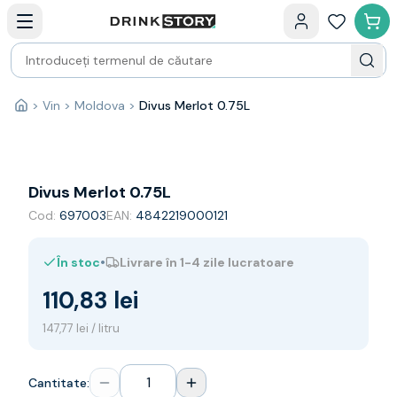
Categorii principale
Acasa
Bauturi fine — selectie
Produse Noi
Cosuri cadou
Pachete & Cadouri
>
Vin
>
Moldova
>
Divus Merlot 0.75L
Acasă
Vin
Tamaioasa
Shiraz
Riesling
Divus Merlot 0.75L
Franta
Cod:
697003
EAN:
4842219000121
Spania
Africa de Sud
•
În stoc
Livrare în 1-4 zile lucratoare
Australia
Germania
110,83 lei
Noua Zeelanda
Chile
147,77 lei / litru
Spumante
Prosecco
Cantitate:
Sampanie