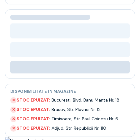
Bere
Ceai
Bacanie
BLACK FRIDAY
Bauturi fine selectie
Cumperi mai mult platesti mai putin
Garantie SGR
Bauturi reci
Despre noi
Contact
Livrare
Termeni si conditii
Politica de confidentialitate
DISPONIBILITATE IN MAGAZINE
Intrebari frecvente
STOC EPUIZAT:
Bucuresti
,
Blvd. Banu Manta Nr. 18
✕
STOC EPUIZAT:
Brasov
,
Str. Plevnei Nr. 12
✕
STOC EPUIZAT:
Timisoara
,
Str. Paul Chinezu Nr. 6
✕
STOC EPUIZAT:
Adjud
,
Str. Republicii Nr. 110
✕