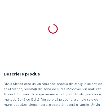
Descriere produs
Divus Merlot este un vin roșu sec, produs din struguri selecți de
soiul Merlot, recoltaţi din zona de sud a Moldovei. Vin maturat
12 luni în butoaie de stejar american, obținut din struguri culeși
manual, lădiță cu lădiță. Vin care vă propune aromele sale de
mure, coacăze, cireșe negre, ciocolată neagră și vanilie. Un vin