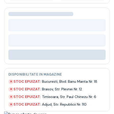
Bere
Ceai
Bacanie
BLACK FRIDAY
Bauturi fine selectie
Cumperi mai mult platesti mai putin
Garantie SGR
Bauturi reci
Despre noi
Contact
Livrare
Termeni si conditii
Politica de confidentialitate
DISPONIBILITATE IN MAGAZINE
Intrebari frecvente
STOC EPUIZAT:
Bucuresti
,
Blvd. Banu Manta Nr. 18
✕
STOC EPUIZAT:
Brasov
,
Str. Plevnei Nr. 12
✕
STOC EPUIZAT:
Timisoara
,
Str. Paul Chinezu Nr. 6
✕
STOC EPUIZAT:
Adjud
,
Str. Republicii Nr. 110
✕