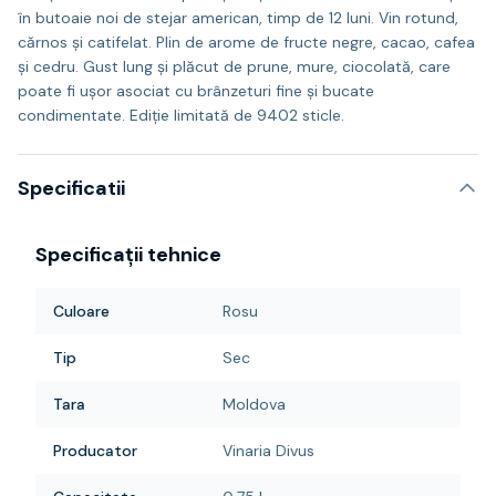
în butoaie noi de stejar american, timp de 12 luni. Vin rotund,
cărnos și catifelat. Plin de arome de fructe negre, cacao, cafea
și cedru. Gust lung și plăcut de prune, mure, ciocolată, care
poate fi ușor asociat cu brânzeturi fine și bucate
condimentate. Ediție limitată de 9402 sticle.
Specificatii
Specificații tehnice
Culoare
Rosu
Tip
Sec
Tara
Moldova
Producator
Vinaria Divus