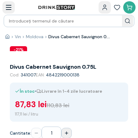
Categorii principale
Acasa
Bauturi fine — selectie
Produse Noi
Cosuri cadou
Pachete & Cadouri
>
Vin
>
Moldova
>
Divus Cabernet Sauvignon 0.75L
Acasă
Vin
Tamaioasa
-
21
%
Shiraz
Riesling
Divus Cabernet Sauvignon 0.75L
Franta
Cod:
341007
EAN:
4842219000138
Spania
Africa de Sud
•
În stoc
Livrare în 1-4 zile lucratoare
Australia
Germania
87,83 lei
110,83 lei
Noua Zeelanda
Chile
117,11 lei / litru
Spumante
Prosecco
Cantitate:
Sampanie