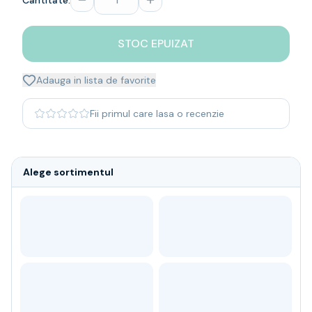
Cantitate:
Whisky
Single malt
STOC EPUIZAT
Blended malt
Irish
Japanese
Adauga in lista de favorite
Bourbon
Blanded Japanese
Fii primul care lasa o recenzie
Canadian
Coniac & Brandy
Rom
Alege sortimentul
Vodka
Gin
Tequila
Lichior
Vermut & bitter
Traditionale
Altele
Soft Drinks