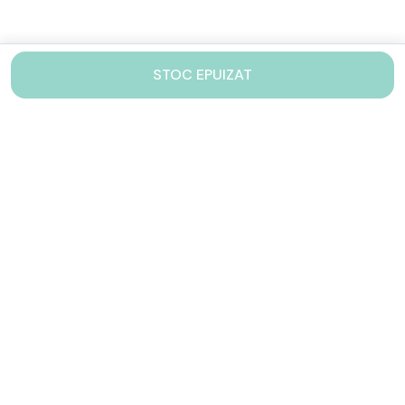
STOC EPUIZAT
Contacteaza-ne!
Iti stam mereu la dispozitie.
031 005 0155
Lu-Vi: 10-17
shop@drinkstory.ro
Contact
DRINKSTORY