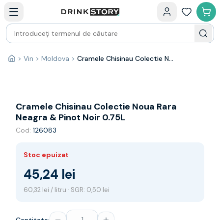
Categorii principale
Acasa
Bauturi fine — selectie
Produse Noi
Cosuri cadou
Pachete & Cadouri
>
Vin
>
Moldova
>
Cramele Chisinau Colectie Noua Rara Neagra & Pinot Noir 0.75L
Acasă
Vin
Tamaioasa
Shiraz
Riesling
Cramele Chisinau Colectie Noua Rara
Franta
Neagra & Pinot Noir 0.75L
Spania
Cod:
126083
Africa de Sud
Australia
Stoc epuizat
Germania
Noua Zeelanda
45,24 lei
Chile
60,32 lei / litru · SGR: 0,50 lei
Spumante
Prosecco
Sampanie