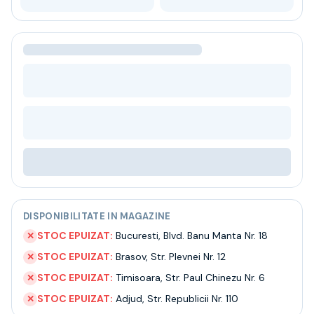
Bere
Ceai
Bacanie
BLACK FRIDAY
Bauturi fine selectie
Cumperi mai mult platesti mai putin
Garantie SGR
Bauturi reci
Despre noi
Contact
Livrare
Termeni si conditii
Politica de confidentialitate
DISPONIBILITATE IN MAGAZINE
Intrebari frecvente
STOC EPUIZAT:
Bucuresti
,
Blvd. Banu Manta Nr. 18
✕
STOC EPUIZAT:
Brasov
,
Str. Plevnei Nr. 12
✕
STOC EPUIZAT:
Timisoara
,
Str. Paul Chinezu Nr. 6
✕
STOC EPUIZAT:
Adjud
,
Str. Republicii Nr. 110
✕