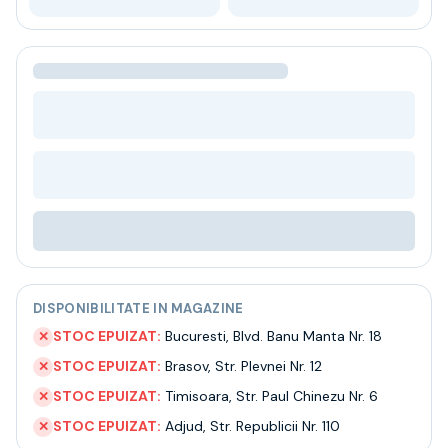
Bere
Ceai
Bacanie
BLACK FRIDAY
Bauturi fine selectie
Cumperi mai mult platesti mai putin
Garantie SGR
Bauturi reci
Despre noi
Contact
Livrare
Termeni si conditii
Politica de confidentialitate
DISPONIBILITATE IN MAGAZINE
Intrebari frecvente
STOC EPUIZAT:
Bucuresti
,
Blvd. Banu Manta Nr. 18
✕
STOC EPUIZAT:
Brasov
,
Str. Plevnei Nr. 12
✕
STOC EPUIZAT:
Timisoara
,
Str. Paul Chinezu Nr. 6
✕
STOC EPUIZAT:
Adjud
,
Str. Republicii Nr. 110
✕