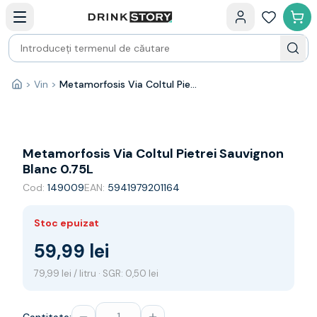
Categorii principale
Acasa
Bauturi fine — selectie
Produse Noi
Cosuri cadou
Pachete & Cadouri
>
Vin
>
Metamorfosis Via Coltul Pietrei Sauvignon Blanc 0.75L
Acasă
Vin
Tamaioasa
Shiraz
Riesling
Metamorfosis Via Coltul Pietrei Sauvignon
Franta
Blanc 0.75L
Spania
Cod:
149009
EAN:
5941979201164
Africa de Sud
Australia
Stoc epuizat
Germania
Noua Zeelanda
59,99 lei
Chile
79,99 lei / litru · SGR: 0,50 lei
Spumante
Prosecco
Sampanie