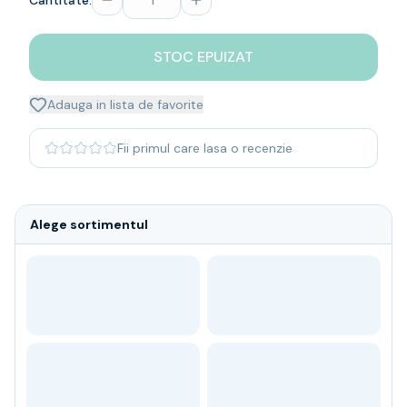
Cantitate:
Whisky
Single malt
STOC EPUIZAT
Blended malt
Irish
Japanese
Adauga in lista de favorite
Bourbon
Blanded Japanese
Fii primul care lasa o recenzie
Canadian
Coniac & Brandy
Rom
Alege sortimentul
Vodka
Gin
Tequila
Lichior
Vermut & bitter
Traditionale
Altele
Soft Drinks