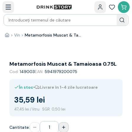
Categorii principale
Acasa
Bauturi fine — selectie
Produse Noi
Cosuri cadou
Pachete & Cadouri
>
Vin
>
Metamorfosis Muscat & Tamaioasa 0.75L
Acasă
Vin
Tamaioasa
Shiraz
Riesling
Metamorfosis Muscat & Tamaioasa 0.75L
Franta
Cod:
149003
EAN:
5941979200075
Spania
Africa de Sud
•
În stoc
Livrare în 1-4 zile lucratoare
Australia
Germania
35,59 lei
Noua Zeelanda
Chile
47,45 lei / litru · SGR: 0,50 lei
Spumante
Prosecco
Cantitate:
Sampanie