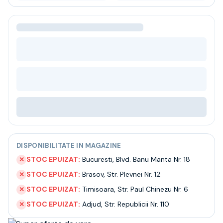
Bere
Ceai
Bacanie
BLACK FRIDAY
Bauturi fine selectie
Cumperi mai mult platesti mai putin
Garantie SGR
Bauturi reci
Despre noi
Contact
Livrare
Termeni si conditii
Politica de confidentialitate
DISPONIBILITATE IN MAGAZINE
Intrebari frecvente
STOC EPUIZAT:
Bucuresti
,
Blvd. Banu Manta Nr. 18
✕
STOC EPUIZAT:
Brasov
,
Str. Plevnei Nr. 12
✕
STOC EPUIZAT:
Timisoara
,
Str. Paul Chinezu Nr. 6
✕
STOC EPUIZAT:
Adjud
,
Str. Republicii Nr. 110
✕