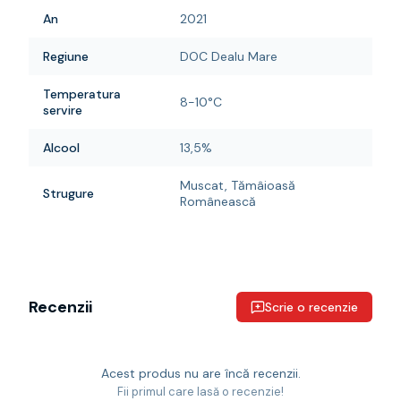
An
2021
Regiune
DOC Dealu Mare
Temperatura
8-10°C
servire
Alcool
13,5%
Muscat, Tămâioasă
Strugure
Românească
Recenzii
Scrie o recenzie
Acest produs nu are încă recenzii.
Fii primul care lasă o recenzie!