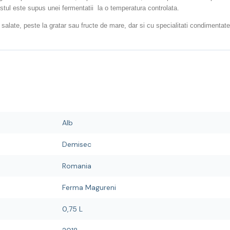
ustul este supus unei fermentatii la o temperatura controlata.
alate, peste la gratar sau fructe de mare, dar si cu specialitati condimentat
Alb
Demisec
Romania
Ferma Magureni
0,75 L