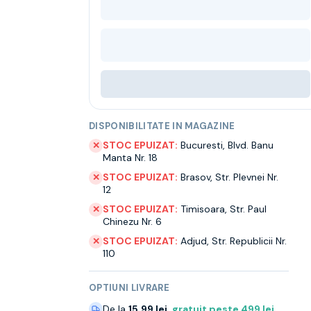
DISPONIBILITATE IN MAGAZINE
STOC EPUIZAT:
Bucuresti
,
Blvd. Banu
✕
Manta Nr. 18
STOC EPUIZAT:
Brasov
,
Str. Plevnei Nr.
✕
12
STOC EPUIZAT:
Timisoara
,
Str. Paul
✕
Chinezu Nr. 6
STOC EPUIZAT:
Adjud
,
Str. Republicii Nr.
✕
110
OPTIUNI LIVRARE
De la
15.99 lei
,
gratuit peste
499
lei