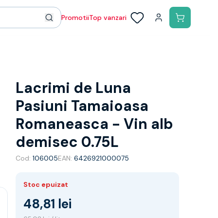
Promotii
Top vanzari
Lacrimi de Luna
Pasiuni Tamaioasa
Romaneasca - Vin alb
demisec 0.75L
Cod:
106005
EAN:
6426921000075
Stoc epuizat
48,81 lei