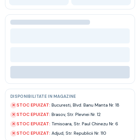
Bere
Ceai
Bacanie
BLACK FRIDAY
Bauturi fine selectie
Cumperi mai mult platesti mai putin
Garantie SGR
Bauturi reci
Despre noi
Contact
Livrare
Termeni si conditii
Politica de confidentialitate
DISPONIBILITATE IN MAGAZINE
Intrebari frecvente
STOC EPUIZAT:
Bucuresti
,
Blvd. Banu Manta Nr. 18
✕
STOC EPUIZAT:
Brasov
,
Str. Plevnei Nr. 12
✕
STOC EPUIZAT:
Timisoara
,
Str. Paul Chinezu Nr. 6
✕
STOC EPUIZAT:
Adjud
,
Str. Republicii Nr. 110
✕