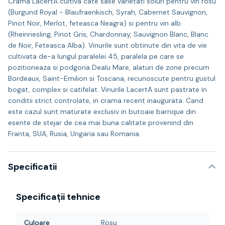
Crama LacertA cultiva cate sase varietati soiuri pentru vin rosu
(Burgund Royal - Blaufraenkisch, Syrah, Cabernet Sauvignon,
Pinot Noir, Merlot, feteasca Neagra) si pentru vin alb
(Rheinriesling, Pinot Gris, Chardonnay, Sauvignon Blanc, Blanc
de Noir, Feteasca Alba). Vinurile sunt obtinute din vita de vie
cultivata de-a lungul paralelei 45, paralela pe care se
pozitioneaza si podgoria Dealu Mare, alaturi de zone precum
Bordeaux, Saint-Emilion si Toscana, recunoscute pentru gustul
bogat, complex si catifelat. Vinurile LacertA sunt pastrate in
conditii strict controlate, in crama recent inaugurata. Cand
este cazul sunt maturate exclusiv in butoaie barrique din
esente de stejar de cea mai buna calitate provenind din
Franta, SUA, Rusia, Ungaria sau Romania.
Specificatii
Specificații tehnice
Culoare
Rosu