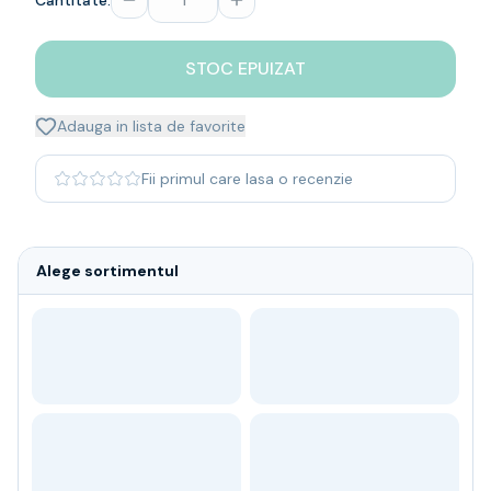
Cantitate:
Whisky
Single malt
STOC EPUIZAT
Blended malt
Irish
Japanese
Adauga in lista de favorite
Bourbon
Blanded Japanese
Fii primul care lasa o recenzie
Canadian
Coniac & Brandy
Rom
Alege sortimentul
Vodka
Gin
Tequila
Lichior
Vermut & bitter
Traditionale
Altele
Soft Drinks