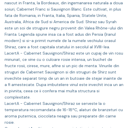
nascut in Franta, la Bordeaux, din ingemanarea naturala a doua
soiuri, Cabernet Franc si Sauvignon Blanc. Este cultivat, in plus
fata de Romania, in Franta, Italia, Spania, Statele Unite,
Australia, Africa de Sud si America de Sud. Shiraz sau Syrah
este un soi de strugure negru provenit din Valea Rhône-ului din
Franta. Legenda spune insa ca a fost adus din Persia (Iranul
modern) si si-a primit numele de la numele vechiului orasul
Shiraz, care a fost capitala statului in secolul al XVIII-lea.
LacertA - Cabernet Sauvignon/Shiraz este un cupaj de vin rosu
minunat, ce vine cu o culoare rosie intensa, un buchet de
fructe rosii, cirese, mure, afine si un pic de menta. Vinurile din
struguri de Cabernet Sauvignon si din struguri de Shirz sunt
invechite separat timp de un an in butoaie de stejar inainte de
a fi amestecate. Dupa imbuteliere vinul este invechit inca un an
in pivnita, ceea ce ii confera mai multa structura si
complexitate.
LacertA - Cabernet Sauvignon/Shiraz se serveste la o
temperatura recomandata de 16-18ºC, alaturi de branzeturi cu
aroma puternica, ciocolata neagra sau preparate din carne
rosie.