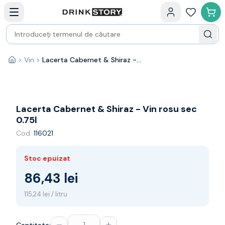
Categorii principale
Acasa
Bauturi fine — selectie
Produse Noi
Cosuri cadou
Pachete & Cadouri
>
Vin
>
Lacerta Cabernet & Shiraz - Vin rosu sec 0.75l
Acasă
Vin
Tamaioasa
Shiraz
Riesling
Lacerta Cabernet & Shiraz - Vin rosu sec
Franta
0.75l
Spania
Cod:
116021
Africa de Sud
Australia
Stoc epuizat
Germania
Noua Zeelanda
86,43 lei
Chile
115,24 lei / litru
Spumante
Prosecco
Sampanie