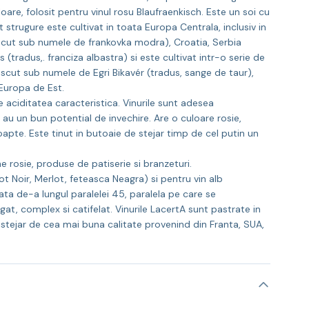
oare, folosit pentru vinul rosu Blaufraenkisch. Este un soi cu
 strugure este cultivat in toata Europa Centrala, inclusiv in
scut sub numele de frankovka modra), Croatia, Serbia
(tradus,. franciza albastra) si este cultivat intr-o serie de
noscut sub numele de Egri Bikavér (tradus, sange de taur),
 Europa de Est.
 aciditatea caracteristica. Vinurile sunt adesea
 au un bun potential de invechire. Are o culoare rosie,
oapte. Este tinut in butoaie de stejar timp de cel putin un
 rosie, produse de patiserie si branzeturi.
t Noir, Merlot, feteasca Neagra) si pentru vin alb
vata de-a lungul paralelei 45, paralela pe care se
t, complex si catifelat. Vinurile LacertA sunt pastrate in
 stejar de cea mai buna calitate provenind din Franta, SUA,