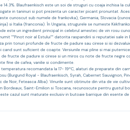
e 14.3%. Blaufraenkisch este un soi de struguri cu coaja inchisa la cul
ogate in taninuri si pot prezenta un caracter picant pronuntat. Acest
de este cunoscut sub numele de frankovka), Germania, Slovacia (cuno
) si Italia (franconia). În Ungaria, strugurele se numeste Kékfrankos 
 (unde este un ingredient principal in celebrul amestec de vin rosu cu
mit ""Pinot noir al Estului"" datorita raspandirii si reputatiei sale in
 prin tonuri profunde de fructe de padure sau cirese si isi dezvaluie
i cand sunt suficient de coapte. Versiunile mai pline si mai puternice
a de fructe de padure si cirese si un miros cu note de fructe negre c
ente fine de cafea, vanilie si condimente.
 temperatura recomandata la 17- 19ºC, alaturi de preparate din carne
rosu (Burgund Royal - Blaufraenkisch, Syrah, Cabernet Sauvignon, Pino
c de Noir, Feteasca Alba). Vinurile sunt obtinute din vita de vie culti
 Bordeaux, Saint-Emilion si Toscana, recunoscute pentru gustul boga
d este cazul sunt maturate exclusiv in butoaie barrique din esente de