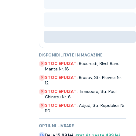
DISPONIBILITATE IN MAGAZINE
STOC EPUIZAT:
Bucuresti
,
Blvd. Banu
✕
Manta Nr. 18
STOC EPUIZAT:
Brasov
,
Str. Plevnei Nr.
✕
12
STOC EPUIZAT:
Timisoara
,
Str. Paul
✕
Chinezu Nr. 6
STOC EPUIZAT:
Adjud
,
Str. Republicii Nr.
✕
110
OPTIUNI LIVRARE
De la
15.99 lei
,
gratuit peste
499
lei