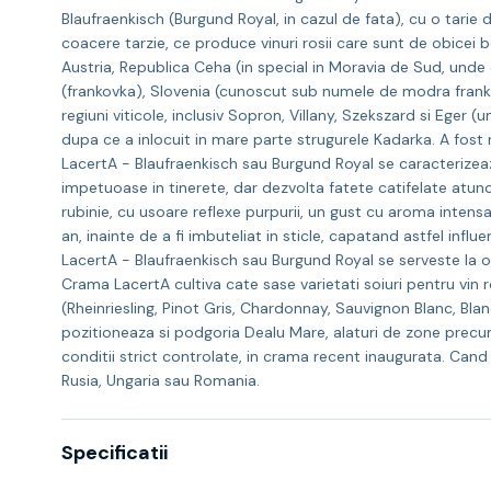
Blaufraenkisch (Burgund Royal, in cazul de fata), cu o tarie d
coacere tarzie, ce produce vinuri rosii care sunt de obicei b
Austria, Republica Ceha (in special in Moravia de Sud, un
(frankovka), Slovenia (cunoscut sub numele de modra frankinja
regiuni viticole, inclusiv Sopron, Villany, Szekszard si Eger
dupa ce a inlocuit in mare parte strugurele Kadarka. A fost nu
LacertA - Blaufraenkisch sau Burgund Royal se caracterizeaza
impetuoase in tinerete, dar dezvolta fatete catifelate atunc
rubinie, cu usoare reflexe purpurii, un gust cu aroma intens
an, inainte de a fi imbuteliat in sticle, capatand astfel influ
LacertA - Blaufraenkisch sau Burgund Royal se serveste la o
Crama LacertA cultiva cate sase varietati soiuri pentru vin 
(Rheinriesling, Pinot Gris, Chardonnay, Sauvignon Blanc, Blan
pozitioneaza si podgoria Dealu Mare, alaturi de zone precum
conditii strict controlate, in crama recent inaugurata. Can
Rusia, Ungaria sau Romania.
Specificatii