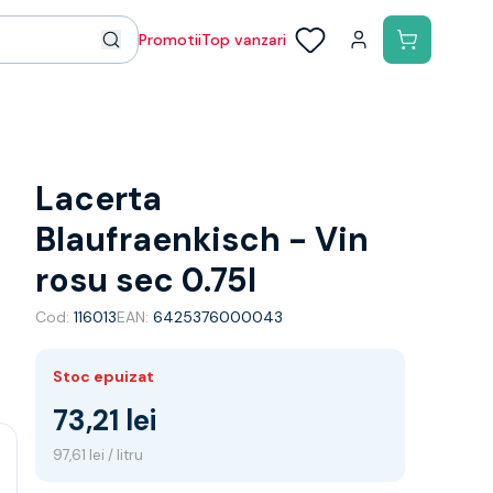
Promotii
Top vanzari
Lacerta
Blaufraenkisch - Vin
rosu sec 0.75l
Cod:
116013
EAN:
6425376000043
Stoc epuizat
73,21 lei
97,61 lei / litru