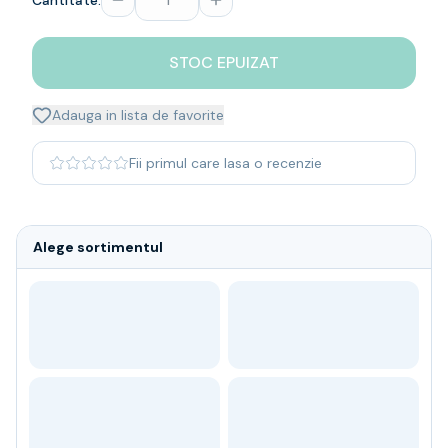
Cantitate:
Whisky
Single malt
STOC EPUIZAT
Blended malt
Irish
Japanese
Adauga in lista de favorite
Bourbon
Blanded Japanese
Fii primul care lasa o recenzie
Canadian
Coniac & Brandy
Rom
Alege sortimentul
Vodka
Gin
Tequila
Lichior
Vermut & bitter
Traditionale
Altele
Soft Drinks