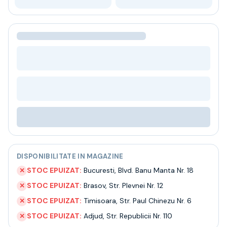
Bere
Ceai
Bacanie
BLACK FRIDAY
Bauturi fine selectie
Cumperi mai mult platesti mai putin
Garantie SGR
Bauturi reci
Despre noi
Contact
Livrare
Termeni si conditii
Politica de confidentialitate
DISPONIBILITATE IN MAGAZINE
Intrebari frecvente
STOC EPUIZAT:
Bucuresti
,
Blvd. Banu Manta Nr. 18
✕
STOC EPUIZAT:
Brasov
,
Str. Plevnei Nr. 12
✕
STOC EPUIZAT:
Timisoara
,
Str. Paul Chinezu Nr. 6
✕
STOC EPUIZAT:
Adjud
,
Str. Republicii Nr. 110
✕