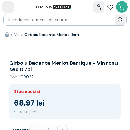
Categorii principale
Acasa
Bauturi fine — selectie
Produse Noi
Cosuri cadou
Pachete & Cadouri
>
Vin
>
Girboiu Bacanta Merlot Barrique - Vin rosu sec 0.75l
Acasă
Vin
Tamaioasa
Shiraz
Riesling
Girboiu Bacanta Merlot Barrique - Vin rosu
Franta
sec 0.75l
Spania
Cod:
108022
Africa de Sud
Australia
Stoc epuizat
Germania
Noua Zeelanda
68,97 lei
Chile
91,96 lei / litru
Spumante
Prosecco
Sampanie