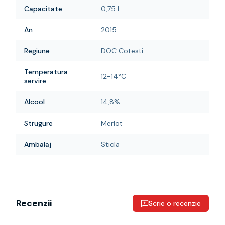
Capacitate
0,75 L
An
2015
Regiune
DOC Cotesti
Temperatura
12-14°C
servire
Alcool
14,8%
Strugure
Merlot
Ambalaj
Sticla
Recenzii
Scrie o recenzie