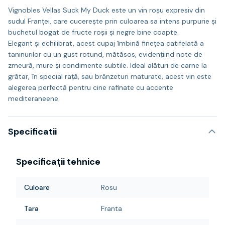
Vignobles Vellas Suck My Duck este un vin roșu expresiv din
sudul Franței, care cucerește prin culoarea sa intens purpurie și
buchetul bogat de fructe roșii și negre bine coapte.
Elegant și echilibrat, acest cupaj îmbină finețea catifelată a
taninurilor cu un gust rotund, mătăsos, evidențiind note de
zmeură, mure și condimente subtile. Ideal alături de carne la
grătar, în special rață, sau brânzeturi maturate, acest vin este
alegerea perfectă pentru cine rafinate cu accente
mediteraneene.
Specificatii
Specificații tehnice
Culoare
Rosu
Tara
Franta