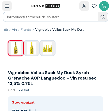
Categorii principale
Acasa
Bauturi fine — selectie
Produse Noi
Cosuri cadou
Pachete & Cadouri
>
Vin
>
Franta
>
Vignobles Vellas Suck My Duck Syrah Grenache AOP Languedoc - Vin rosu sec 13,5% 0.75L
1
/
3
Acasă
Vin
Tamaioasa
Shiraz
Riesling
Franta
Spania
Africa de Sud
Vignobles Vellas Suck My Duck Syrah
Australia
Grenache AOP Languedoc - Vin rosu sec
Germania
13,5% 0.75L
Noua Zeelanda
Cod:
327063
Chile
Spumante
Stoc epuizat
Prosecco
Sampanie