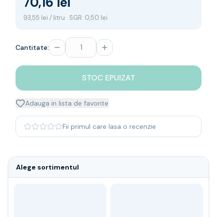
70,16 lei
Whisky
93,55 lei / litru · SGR: 0,50 lei
Single malt
Blended malt
Irish
Cantitate:
Japanese
Bourbon
STOC EPUIZAT
Blanded Japanese
Canadian
Coniac & Brandy
Adauga in lista de favorite
Rom
Vodka
Fii primul care lasa o recenzie
Gin
Tequila
Lichior
Alege sortimentul
Vermut & bitter
Traditionale
Altele
Soft Drinks