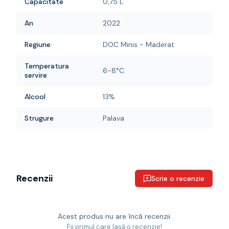
Capacitate
0,75 L
An
2022
Regiune
DOC Minis - Maderat
Temperatura
6-8°C
servire
Alcool
13%
Strugure
Palava
Recenzii
Scrie o recenzie
Acest produs nu are încă recenzii.
Fii primul care lasă o recenzie!