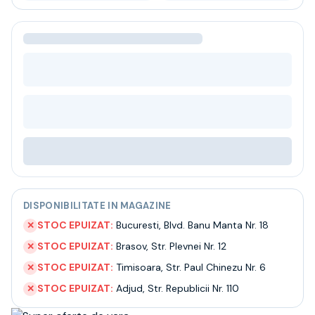
Bere
Ceai
Bacanie
BLACK FRIDAY
Bauturi fine selectie
Cumperi mai mult platesti mai putin
Garantie SGR
Bauturi reci
Despre noi
Contact
Livrare
Termeni si conditii
Politica de confidentialitate
DISPONIBILITATE IN MAGAZINE
Intrebari frecvente
STOC EPUIZAT:
Bucuresti
,
Blvd. Banu Manta Nr. 18
✕
STOC EPUIZAT:
Brasov
,
Str. Plevnei Nr. 12
✕
STOC EPUIZAT:
Timisoara
,
Str. Paul Chinezu Nr. 6
✕
STOC EPUIZAT:
Adjud
,
Str. Republicii Nr. 110
✕