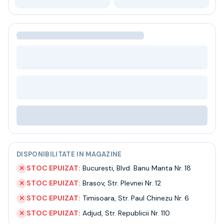
Bere
Ceai
Bacanie
BLACK FRIDAY
Bauturi fine selectie
Cumperi mai mult platesti mai putin
Garantie SGR
Bauturi reci
Despre noi
Contact
Livrare
Termeni si conditii
Politica de confidentialitate
DISPONIBILITATE IN MAGAZINE
Intrebari frecvente
STOC EPUIZAT:
Bucuresti
,
Blvd. Banu Manta Nr. 18
✕
STOC EPUIZAT:
Brasov
,
Str. Plevnei Nr. 12
✕
STOC EPUIZAT:
Timisoara
,
Str. Paul Chinezu Nr. 6
✕
STOC EPUIZAT:
Adjud
,
Str. Republicii Nr. 110
✕