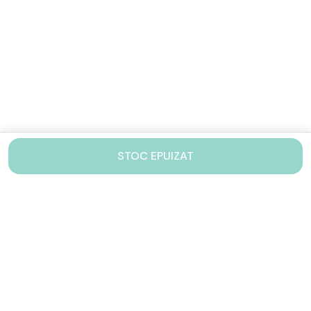
STOC EPUIZAT
Contacteaza-ne!
Iti stam mereu la dispozitie.
031 005 0155
Lu-Vi: 10-17
shop@drinkstory.ro