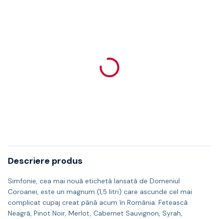
Descriere produs
Simfonie, cea mai nouã etichetã lansatã de Domeniul
Coroanei, este un magnum (1,5 litri) care ascunde cel mai
complicat cupaj creat pânã acum în România: Feteascã
Neagrã, Pinot Noir, Merlot, Cabernet Sauvignon, Syrah,