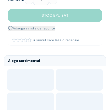
Cantitate:
Whisky
Single malt
STOC EPUIZAT
Blended malt
Irish
Japanese
Adauga in lista de favorite
Bourbon
Blanded Japanese
Fii primul care lasa o recenzie
Canadian
Coniac & Brandy
Rom
Alege sortimentul
Vodka
Gin
Tequila
Lichior
Vermut & bitter
Traditionale
Altele
Soft Drinks