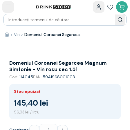
Categorii principale
Acasa
Bauturi fine — selectie
Produse Noi
Cosuri cadou
Pachete & Cadouri
>
Vin
>
Domeniul Coroanei Segarcea Magnum Simfonie - Vin rosu sec 1.5l
Acasă
Vin
Tamaioasa
Shiraz
Riesling
Domeniul Coroanei Segarcea Magnum
Franta
Simfonie - Vin rosu sec 1.5l
Spania
Cod:
114045
EAN:
5941968001003
Africa de Sud
Australia
Stoc epuizat
Germania
Noua Zeelanda
145,40 lei
Chile
96,93 lei / litru
Spumante
Prosecco
Sampanie