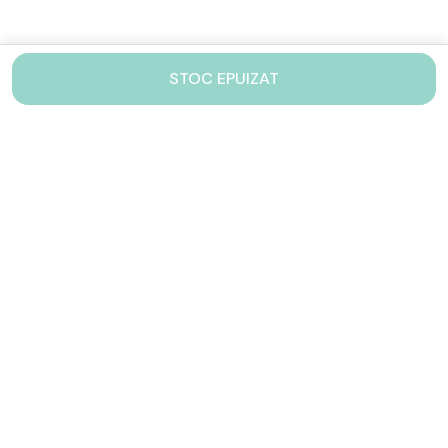
STOC EPUIZAT
Contacteaza-ne!
Iti stam mereu la dispozitie.
031 005 0155
Lu-Vi: 10-17
shop@drinkstory.ro
Contact
DRINKSTORY