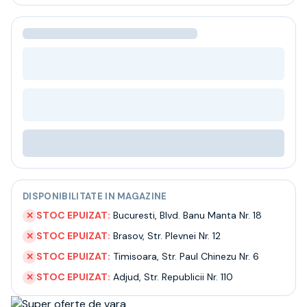
Bere
Ceai
Bacanie
BLACK FRIDAY
Bauturi fine selectie
Cumperi mai mult platesti mai putin
Garantie SGR
Bauturi reci
Despre noi
Contact
Livrare
Termeni si conditii
DISPONIBILITATE IN MAGAZINE
Politica de confidentialitate
Intrebari frecvente
STOC EPUIZAT:
Bucuresti
,
Blvd. Banu Manta Nr. 18
✕
STOC EPUIZAT:
Brasov
,
Str. Plevnei Nr. 12
✕
STOC EPUIZAT:
Timisoara
,
Str. Paul Chinezu Nr. 6
✕
STOC EPUIZAT:
Adjud
,
Str. Republicii Nr. 110
✕