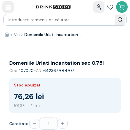
Categorii principale
Acasa
Bauturi fine — selectie
Produse Noi
Cosuri cadou
Pachete & Cadouri
>
Vin
>
Domeniile Urlati Incantation sec 0.75l
Acasă
Vin
Tamaioasa
Shiraz
Riesling
Domeniile Urlati Incantation sec 0.75l
Franta
Cod:
107020
EAN:
6423677001707
Spania
Africa de Sud
Stoc epuizat
Australia
Germania
76,26 lei
Noua Zeelanda
101,68 lei / litru
Chile
Spumante
Prosecco
Cantitate:
Sampanie