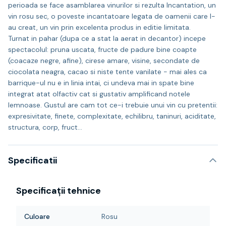
perioada se face asamblarea vinurilor si rezulta Incantation, un
vin rosu sec, o poveste incantatoare legata de oamenii care l-
au creat, un vin prin excelenta produs in editie limitata.
Turnat in pahar (dupa ce a stat la aerat in decantor) incepe
spectacolul: pruna uscata, fructe de padure bine coapte
(coacaze negre, afine), cirese amare, visine, secondate de
ciocolata neagra, cacao si niste tente vanilate - mai ales ca
barrique-ul nu e in linia intai, ci undeva mai in spate bine
integrat atat olfactiv cat si gustativ amplificand notele
lemnoase. Gustul are cam tot ce-i trebuie unui vin cu pretentii:
expresivitate, finete, complexitate, echilibru, taninuri, aciditate,
structura, corp, fruct…
Specificatii
Specificații tehnice
Culoare
Rosu