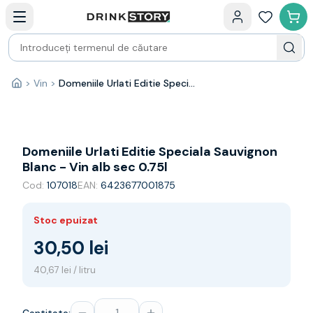
Categorii principale
Acasa
Bauturi fine — selectie
Produse Noi
Cosuri cadou
Pachete & Cadouri
>
Vin
>
Domeniile Urlati Editie Speciala Sauvignon Blanc - Vin alb sec 0.75l
Acasă
Vin
Tamaioasa
Shiraz
Riesling
Domeniile Urlati Editie Speciala Sauvignon
Franta
Blanc - Vin alb sec 0.75l
Spania
Cod:
107018
EAN:
6423677001875
Africa de Sud
Australia
Stoc epuizat
Germania
Noua Zeelanda
30,50 lei
Chile
40,67 lei / litru
Spumante
Prosecco
Sampanie