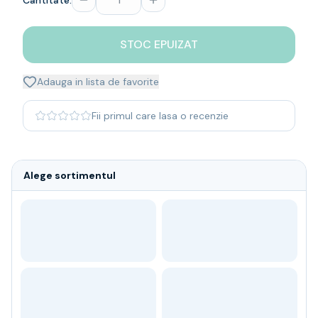
Cantitate:
Whisky
Single malt
STOC EPUIZAT
Blended malt
Irish
Japanese
Adauga in lista de favorite
Bourbon
Blanded Japanese
Fii primul care lasa o recenzie
Canadian
Coniac & Brandy
Rom
Alege sortimentul
Vodka
Gin
Tequila
Lichior
Vermut & bitter
Traditionale
Altele
Soft Drinks