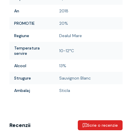
An
2018
PROMOTIE
20%
Regiune
Dealul Mare
Temperatura
10-12°C
servire
Alcool
13%
Strugure
Sauvignon Blanc
Ambalaj
Sticla
Recenzii
Scrie o recenzie