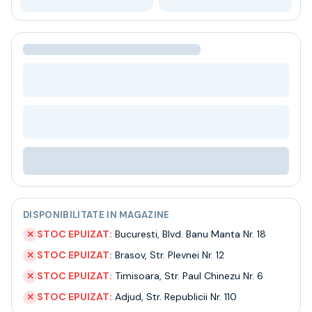
Bere
Ceai
Bacanie
BLACK FRIDAY
Bauturi fine selectie
Cumperi mai mult platesti mai putin
Garantie SGR
Bauturi reci
Despre noi
Contact
Livrare
Termeni si conditii
Politica de confidentialitate
DISPONIBILITATE IN MAGAZINE
Intrebari frecvente
STOC EPUIZAT:
Bucuresti
,
Blvd. Banu Manta Nr. 18
✕
STOC EPUIZAT:
Brasov
,
Str. Plevnei Nr. 12
✕
STOC EPUIZAT:
Timisoara
,
Str. Paul Chinezu Nr. 6
✕
STOC EPUIZAT:
Adjud
,
Str. Republicii Nr. 110
✕