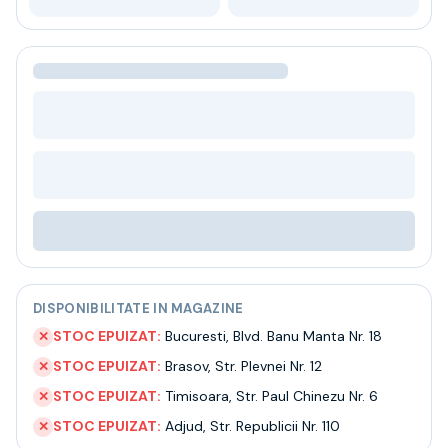
Bere
Ceai
Bacanie
BLACK FRIDAY
Bauturi fine selectie
Cumperi mai mult platesti mai putin
Garantie SGR
Bauturi reci
Despre noi
Contact
Livrare
Termeni si conditii
Politica de confidentialitate
DISPONIBILITATE IN MAGAZINE
Intrebari frecvente
STOC EPUIZAT:
Bucuresti
,
Blvd. Banu Manta Nr. 18
✕
STOC EPUIZAT:
Brasov
,
Str. Plevnei Nr. 12
✕
STOC EPUIZAT:
Timisoara
,
Str. Paul Chinezu Nr. 6
✕
STOC EPUIZAT:
Adjud
,
Str. Republicii Nr. 110
✕