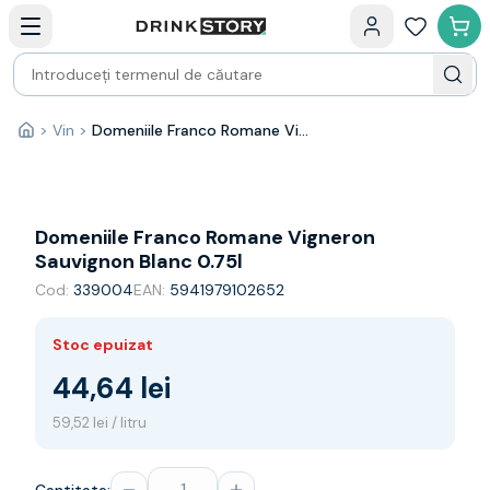
Categorii principale
Acasa
Bauturi fine — selectie
Produse Noi
Cosuri cadou
Pachete & Cadouri
>
Vin
>
Domeniile Franco Romane Vigneron Sauvignon Blanc 0.75l
Acasă
Vin
Tamaioasa
Shiraz
Riesling
Domeniile Franco Romane Vigneron
Franta
Sauvignon Blanc 0.75l
Spania
Cod:
339004
EAN:
5941979102652
Africa de Sud
Australia
Stoc epuizat
Germania
Noua Zeelanda
44,64 lei
Chile
59,52 lei / litru
Spumante
Prosecco
Sampanie