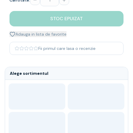
Cantitate:
Whisky
Single malt
STOC EPUIZAT
Blended malt
Irish
Japanese
Adauga in lista de favorite
Bourbon
Blanded Japanese
Fii primul care lasa o recenzie
Canadian
Coniac & Brandy
Rom
Alege sortimentul
Vodka
Gin
Tequila
Lichior
Vermut & bitter
Traditionale
Altele
Soft Drinks