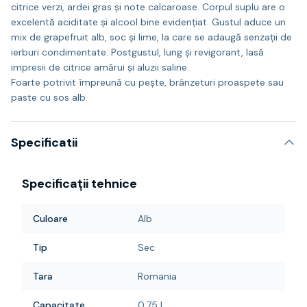
citrice verzi, ardei gras şi note calcaroase. Corpul suplu are o
excelentă aciditate şi alcool bine evidenţiat. Gustul aduce un
mix de grapefruit alb, soc şi lime, la care se adaugă senzaţii de
ierburi condimentate. Postgustul, lung şi revigorant, lasă
impresii de citrice amărui şi aluzii saline.
Foarte potrivit împreună cu peşte, brânzeturi proaspete sau
paste cu sos alb.
Specificatii
Specificații tehnice
Culoare
Alb
Tip
Sec
Tara
Romania
Capacitate
0,75 L