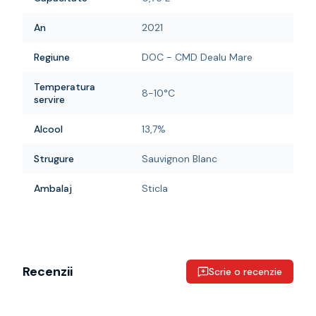
An
2021
Regiune
DOC - CMD Dealu Mare
Temperatura
8-10°C
servire
Alcool
13,7%
Strugure
Sauvignon Blanc
Ambalaj
Sticla
Recenzii
Scrie o recenzie