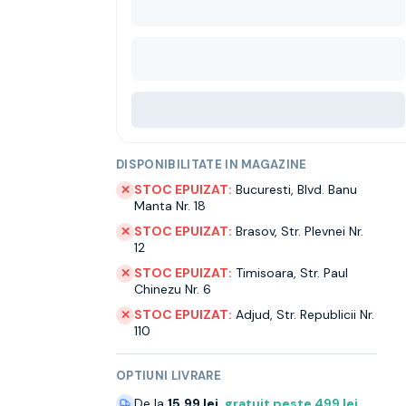
DISPONIBILITATE IN MAGAZINE
STOC EPUIZAT:
Bucuresti
,
Blvd. Banu
✕
Manta Nr. 18
STOC EPUIZAT:
Brasov
,
Str. Plevnei Nr.
✕
12
STOC EPUIZAT:
Timisoara
,
Str. Paul
✕
Chinezu Nr. 6
STOC EPUIZAT:
Adjud
,
Str. Republicii Nr.
✕
110
OPTIUNI LIVRARE
De la
15.99 lei
,
gratuit peste
499
lei