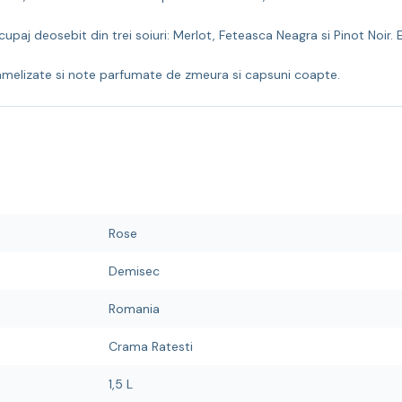
 deosebit din trei soiuri: Merlot, Feteasca Neagra si Pinot Noir. Est
ramelizate si note parfumate de zmeura si capsuni coapte.
Rose
Demisec
Romania
Crama Ratesti
1,5 L