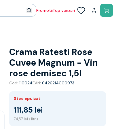
Promotii
Top vanzari
Crama Ratesti Rose
Cuvee Magnum - Vin
rose demisec 1,5l
Cod:
110024
EAN:
6426214000973
Stoc epuizat
111,85 lei
74,57 lei / litru