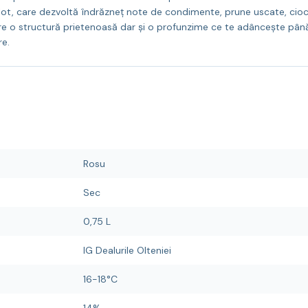
ot, care dezvoltă îndrăzneț note de condimente, prune uscate, cioco
l are o structură prietenoasă dar și o profunzime ce te adâncește pân
re.
Rosu
Sec
0,75 L
IG Dealurile Olteniei
16-18°C