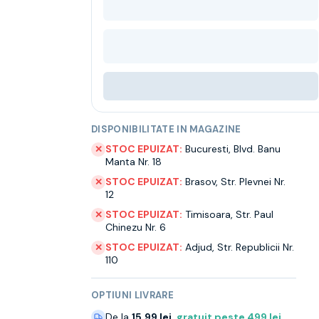
DISPONIBILITATE IN MAGAZINE
STOC EPUIZAT:
Bucuresti
,
Blvd. Banu
✕
Manta Nr. 18
STOC EPUIZAT:
Brasov
,
Str. Plevnei Nr.
✕
12
STOC EPUIZAT:
Timisoara
,
Str. Paul
✕
Chinezu Nr. 6
STOC EPUIZAT:
Adjud
,
Str. Republicii Nr.
✕
110
OPTIUNI LIVRARE
De la
15.99 lei
,
gratuit peste
499
lei