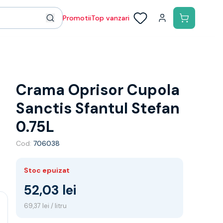
Promotii
Top vanzari
Crama Oprisor Cupola
Sanctis Sfantul Stefan
0.75L
Cod:
706038
Stoc epuizat
52,03 lei
69,37 lei / litru