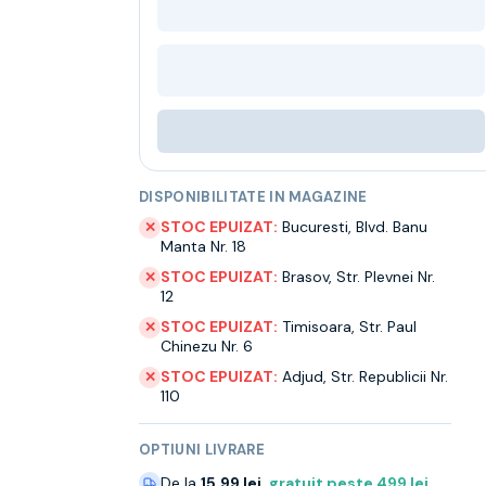
DISPONIBILITATE IN MAGAZINE
STOC EPUIZAT:
Bucuresti
,
Blvd. Banu
✕
Manta Nr. 18
STOC EPUIZAT:
Brasov
,
Str. Plevnei Nr.
✕
12
STOC EPUIZAT:
Timisoara
,
Str. Paul
✕
Chinezu Nr. 6
STOC EPUIZAT:
Adjud
,
Str. Republicii Nr.
✕
110
OPTIUNI LIVRARE
De la
15.99 lei
,
gratuit peste
499
lei