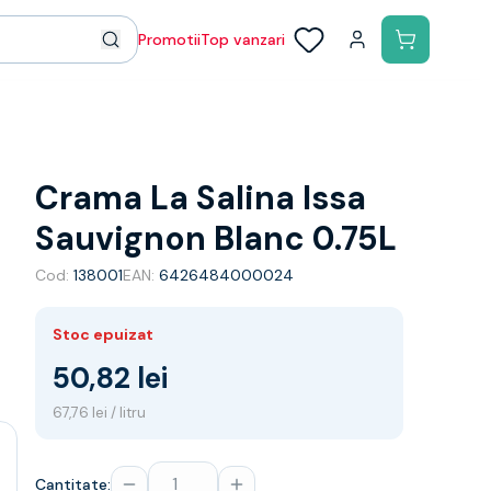
Promotii
Top vanzari
Crama La Salina Issa
Sauvignon Blanc 0.75L
Cod:
138001
EAN:
6426484000024
Stoc epuizat
50,82 lei
67,76 lei / litru
Cantitate: