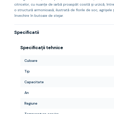
citricelor, cu nuanțe de iarbă proaspăt cosită și urzică, înt
o structură armonioasă, ilustrată de florile de soc, agrișel
învechire în butoaie de stejar.
Specificatii
Specificații tehnice
Culoare
Tip
Capacitate
An
Regiune