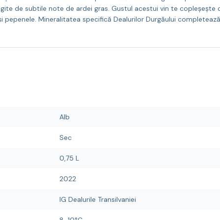
regite de subtile note de ardei gras. Gustul acestui vin te copleșește 
e și pepenele. Mineralitatea specifică Dealurilor Durgăului completea
Alb
Sec
0,75 L
2022
IG Dealurile Transilvaniei