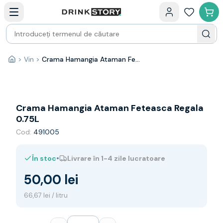
Categorii principale
Acasa
Bauturi fine — selectie
Produse Noi
Cosuri cadou
Pachete & Cadouri
>
Vin
>
Crama Hamangia Ataman Feteasca Regala 0.75L
Acasă
Vin
Tamaioasa
Shiraz
Riesling
Crama Hamangia Ataman Feteasca Regala
Franta
0.75L
Spania
Cod:
491005
Africa de Sud
Australia
•
În stoc
Livrare în 1-4 zile lucratoare
Germania
Noua Zeelanda
50,00 lei
Chile
Spumante
66,67 lei / litru
Prosecco
Sampanie