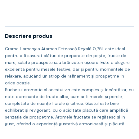
Descriere produs
Crama Hamangia Ataman Fetească Regală 0,75L este ideal
pentru a fi savurat alături de preparate din pește, fructe de
mare, salate proaspete sau brânzeturi ușoare. Este o alegere
excelentă pentru mesele festive, dar și pentru momentele de
relaxare, aducând un strop de rafinament și prospețime în
orice ocazie.
Buchetul aromatic al acestui vin este complex și încântător, cu
note dominante de fructe albe, cum ar fi merele și perele,
completate de nuanțe florale și citrice. Gustul este bine
echilibrat și revigorant, cu o aciditate plăcută care amplifică
senzația de prospețime. Aromele fructate se regăsesc și în
gust, oferind o experiență gustativă armonioasă și plăcută.