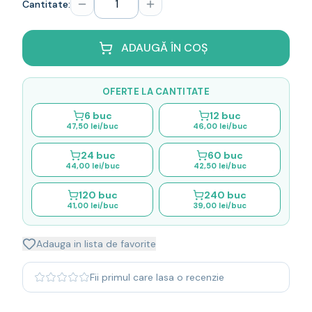
Cantitate:
Whisky
Single malt
Blended malt
ADAUGĂ ÎN COȘ
Irish
Japanese
OFERTE LA CANTITATE
Bourbon
Blanded Japanese
6
buc
12
buc
47,50 lei
/buc
46,00 lei
/buc
Canadian
Coniac & Brandy
24
buc
60
buc
Rom
44,00 lei
/buc
42,50 lei
/buc
Vodka
120
buc
240
buc
Gin
41,00 lei
/buc
39,00 lei
/buc
Tequila
Lichior
Adauga in lista de favorite
Vermut & bitter
Traditionale
Fii primul care lasa o recenzie
Altele
Soft Drinks