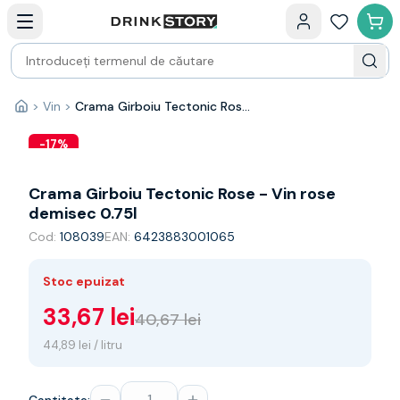
Categorii principale
Acasa
Bauturi fine — selectie
Produse Noi
Cosuri cadou
Pachete & Cadouri
>
Vin
>
Crama Girboiu Tectonic Rose - Vin rose demisec 0.75l
Acasă
Vin
Tamaioasa
-
17
%
Shiraz
Riesling
Crama Girboiu Tectonic Rose - Vin rose
Franta
demisec 0.75l
Spania
Cod:
108039
EAN:
6423883001065
Africa de Sud
Australia
Stoc epuizat
Germania
Noua Zeelanda
33,67 lei
40,67 lei
Chile
44,89 lei / litru
Spumante
Prosecco
Sampanie