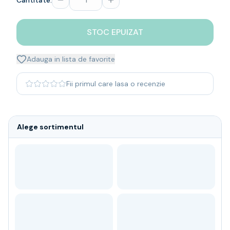
Cantitate:
Whisky
Single malt
STOC EPUIZAT
Blended malt
Irish
Japanese
Adauga in lista de favorite
Bourbon
Blanded Japanese
Fii primul care lasa o recenzie
Canadian
Coniac & Brandy
Rom
Alege sortimentul
Vodka
Gin
Tequila
Lichior
Vermut & bitter
Traditionale
Altele
Soft Drinks