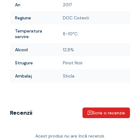
An
2017
Regiune
DOC Cotesti
Temperatura
8-10°C
servire
Alcool
12,8%
Strugure
Pinot Noir
Ambalaj
Sticla
Recenzii
Scrie o recenzie
Acest produs nu are încă recenzii.