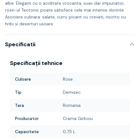
albe. Elegant cu o aciditate crocanta, suav dar impunator,
rose-ul Tectonic poate satisface cele mai intense dorinte.
Asociere culinara: salate, curry picant cu creveti, risotto cu
hribi si deserturi usoare.
Specificatii
Specificații tehnice
Culoare
Rose
Tip
Demisec
Tara
Romania
Producator
Crama Girboiu
Capacitate
0,75 L