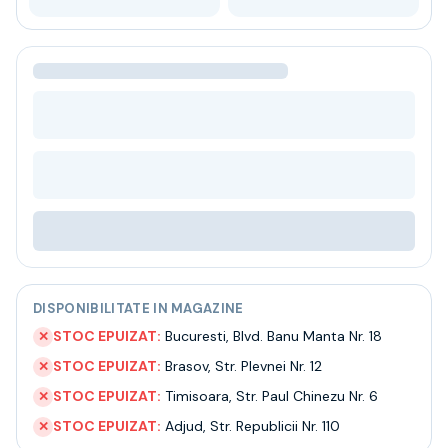
Bere
Ceai
Bacanie
BLACK FRIDAY
Bauturi fine selectie
Cumperi mai mult platesti mai putin
Garantie SGR
Bauturi reci
Despre noi
Contact
Livrare
Termeni si conditii
Politica de confidentialitate
DISPONIBILITATE IN MAGAZINE
Intrebari frecvente
STOC EPUIZAT:
Bucuresti
,
Blvd. Banu Manta Nr. 18
✕
STOC EPUIZAT:
Brasov
,
Str. Plevnei Nr. 12
✕
STOC EPUIZAT:
Timisoara
,
Str. Paul Chinezu Nr. 6
✕
STOC EPUIZAT:
Adjud
,
Str. Republicii Nr. 110
✕