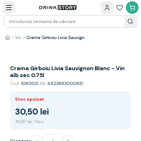
Categorii principale
Acasa
Bauturi fine — selectie
Produse Noi
Cosuri cadou
Pachete & Cadouri
>
Vin
>
Crama Girboiu Livia Sauvignon Blanc - Vin alb sec 0.75l
Acasă
Vin
Tamaioasa
Shiraz
Riesling
Crama Girboiu Livia Sauvignon Blanc - Vin
Franta
alb sec 0.75l
Spania
Cod:
108003
EAN:
6423883000921
Africa de Sud
Australia
Stoc epuizat
Germania
Noua Zeelanda
30,50 lei
Chile
40,67 lei / litru
Spumante
Prosecco
Sampanie