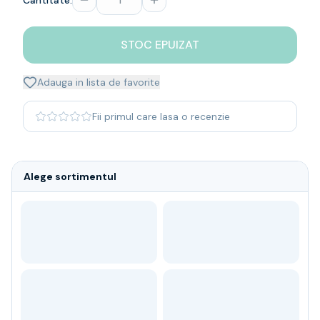
Cantitate:
Whisky
Single malt
STOC EPUIZAT
Blended malt
Irish
Japanese
Adauga in lista de favorite
Bourbon
Blanded Japanese
Fii primul care lasa o recenzie
Canadian
Coniac & Brandy
Rom
Alege sortimentul
Vodka
Gin
Tequila
Lichior
Vermut & bitter
Traditionale
Altele
Soft Drinks