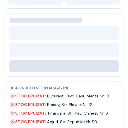
Bere
Ceai
Bacanie
BLACK FRIDAY
Bauturi fine selectie
Cumperi mai mult platesti mai putin
Garantie SGR
Bauturi reci
Despre noi
Contact
Livrare
Termeni si conditii
Politica de confidentialitate
DISPONIBILITATE IN MAGAZINE
Intrebari frecvente
STOC EPUIZAT:
Bucuresti
,
Blvd. Banu Manta Nr. 18
✕
STOC EPUIZAT:
Brasov
,
Str. Plevnei Nr. 12
✕
STOC EPUIZAT:
Timisoara
,
Str. Paul Chinezu Nr. 6
✕
STOC EPUIZAT:
Adjud
,
Str. Republicii Nr. 110
✕