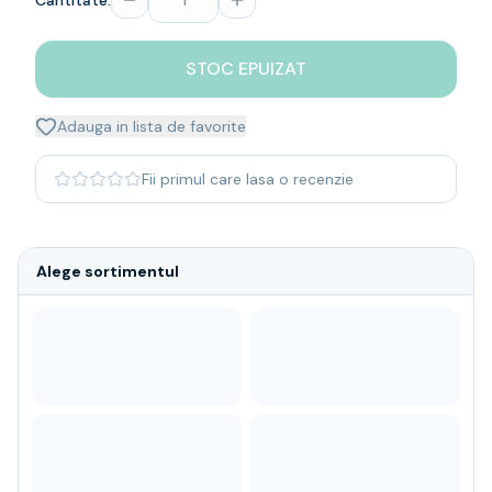
Cantitate:
Whisky
Single malt
STOC EPUIZAT
Blended malt
Irish
Japanese
Adauga in lista de favorite
Bourbon
Blanded Japanese
Fii primul care lasa o recenzie
Canadian
Coniac & Brandy
Rom
Alege sortimentul
Vodka
Gin
Tequila
Lichior
Vermut & bitter
Traditionale
Altele
Soft Drinks