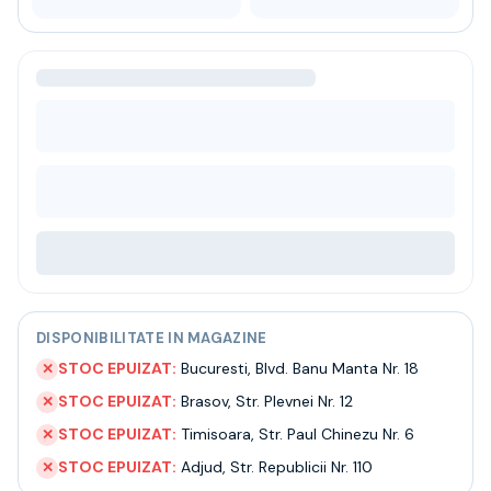
Bere
Ceai
Bacanie
BLACK FRIDAY
Bauturi fine selectie
Cumperi mai mult platesti mai putin
Garantie SGR
Bauturi reci
Despre noi
Contact
Livrare
Termeni si conditii
Politica de confidentialitate
DISPONIBILITATE IN MAGAZINE
Intrebari frecvente
STOC EPUIZAT:
Bucuresti
,
Blvd. Banu Manta Nr. 18
✕
STOC EPUIZAT:
Brasov
,
Str. Plevnei Nr. 12
✕
STOC EPUIZAT:
Timisoara
,
Str. Paul Chinezu Nr. 6
✕
STOC EPUIZAT:
Adjud
,
Str. Republicii Nr. 110
✕