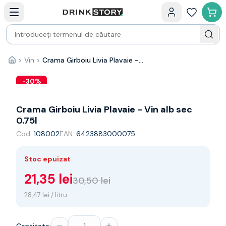
Categorii principale
Acasa
Bauturi fine — selectie
Produse Noi
Cosuri cadou
Pachete & Cadouri
>
Vin
>
Crama Girboiu Livia Plavaie - Vin alb sec 0.75l
Acasă
Vin
Tamaioasa
-
30
%
Shiraz
Riesling
Crama Girboiu Livia Plavaie - Vin alb sec
Franta
0.75l
Spania
Cod:
108002
EAN:
6423883000075
Africa de Sud
Australia
Stoc epuizat
Germania
Noua Zeelanda
21,35 lei
30,50 lei
Chile
28,47 lei / litru
Spumante
Prosecco
Sampanie