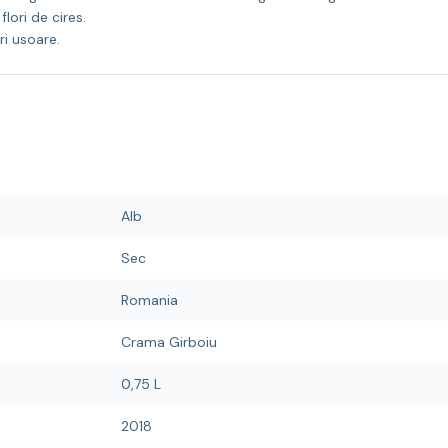
flori de cires.
ri usoare.
Alb
Sec
Romania
Crama Girboiu
0,75 L
2018