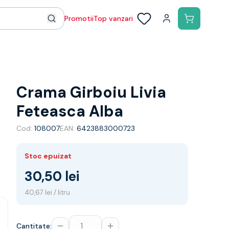
Promotii
Top vanzari
Crama Girboiu Livia
Feteasca Alba
Cod:
108007
EAN:
6423883000723
Stoc epuizat
30,50 lei
40,67 lei / litru
Cantitate: