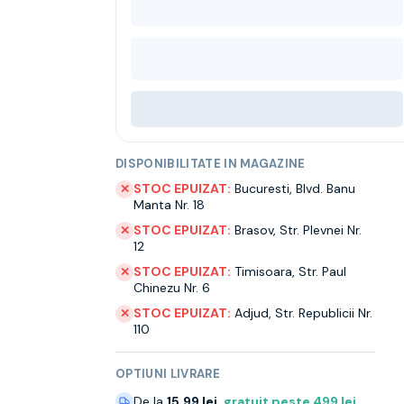
DISPONIBILITATE IN MAGAZINE
STOC EPUIZAT:
Bucuresti
,
Blvd. Banu
✕
Manta Nr. 18
STOC EPUIZAT:
Brasov
,
Str. Plevnei Nr.
✕
12
STOC EPUIZAT:
Timisoara
,
Str. Paul
✕
Chinezu Nr. 6
STOC EPUIZAT:
Adjud
,
Str. Republicii Nr.
✕
110
OPTIUNI LIVRARE
De la
15.99 lei
,
gratuit peste
499
lei