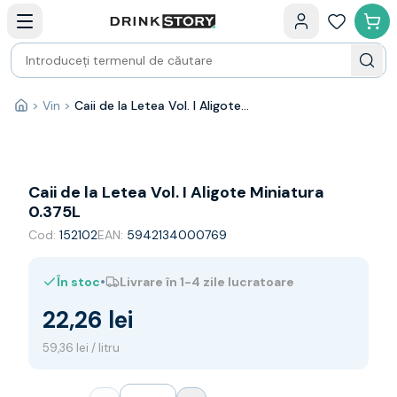
Categorii principale
Acasa
Bauturi fine — selectie
Produse Noi
Cosuri cadou
Pachete & Cadouri
>
Vin
>
Caii de la Letea Vol. I Aligote Miniatura 0.375L
Acasă
Vin
Tamaioasa
Shiraz
Riesling
Caii de la Letea Vol. I Aligote Miniatura
Franta
0.375L
Spania
Cod:
152102
EAN:
5942134000769
Africa de Sud
Australia
•
În stoc
Livrare în 1-4 zile lucratoare
Germania
Noua Zeelanda
22,26 lei
Chile
Spumante
59,36 lei / litru
Prosecco
Sampanie