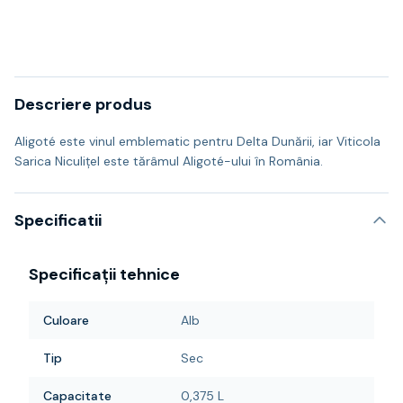
Descriere produs
Aligoté este vinul emblematic pentru Delta Dunării, iar Viticola
Sarica Niculițel este tărâmul Aligoté-ului în România.
Specificatii
Specificații tehnice
Culoare
Alb
Tip
Sec
Capacitate
0,375 L