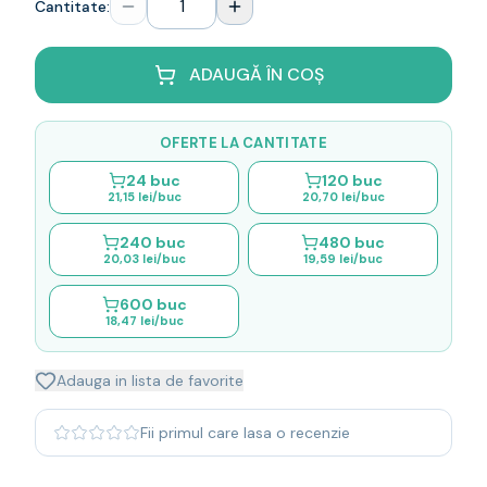
Cantitate:
Whisky
Single malt
Blended malt
ADAUGĂ ÎN COȘ
Irish
Japanese
OFERTE LA CANTITATE
Bourbon
Blanded Japanese
24
buc
120
buc
21,15 lei
/buc
20,70 lei
/buc
Canadian
Coniac & Brandy
240
buc
480
buc
Rom
20,03 lei
/buc
19,59 lei
/buc
Vodka
600
buc
Gin
18,47 lei
/buc
Tequila
Lichior
Adauga in lista de favorite
Vermut & bitter
Traditionale
Fii primul care lasa o recenzie
Altele
Soft Drinks