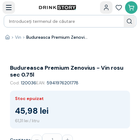
Categorii principale
Acasa
Bauturi fine — selectie
Produse Noi
Cosuri cadou
Pachete & Cadouri
>
Vin
>
Budureasca Premium Zenovius - Vin rosu sec 0.75l
Acasă
Vin
Tamaioasa
Shiraz
Riesling
Budureasca Premium Zenovius - Vin rosu
Franta
sec 0.75l
Spania
Cod:
120036
EAN:
5941976201778
Africa de Sud
Australia
Stoc epuizat
Germania
Noua Zeelanda
45,98 lei
Chile
61,31 lei / litru
Spumante
Prosecco
Sampanie