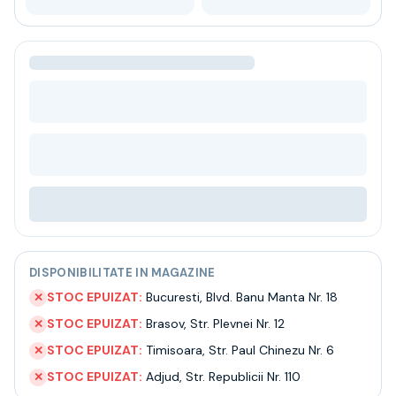
Bere
Ceai
Bacanie
BLACK FRIDAY
Bauturi fine selectie
Cumperi mai mult platesti mai putin
Garantie SGR
Bauturi reci
Despre noi
Contact
Livrare
Termeni si conditii
Politica de confidentialitate
DISPONIBILITATE IN MAGAZINE
Intrebari frecvente
STOC EPUIZAT:
Bucuresti
,
Blvd. Banu Manta Nr. 18
✕
STOC EPUIZAT:
Brasov
,
Str. Plevnei Nr. 12
✕
STOC EPUIZAT:
Timisoara
,
Str. Paul Chinezu Nr. 6
✕
STOC EPUIZAT:
Adjud
,
Str. Republicii Nr. 110
✕