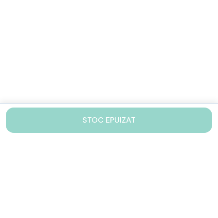
STOC EPUIZAT
Contacteaza-ne!
Iti stam mereu la dispozitie.