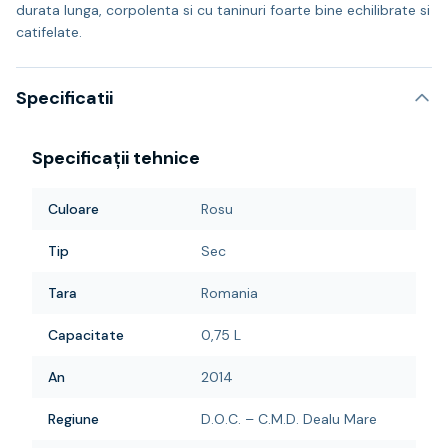
durata lunga, corpolenta si cu taninuri foarte bine echilibrate si
catifelate.
Specificatii
Specificații tehnice
Culoare
Rosu
Tip
Sec
Tara
Romania
Capacitate
0,75 L
An
2014
Regiune
D.O.C. – C.M.D. Dealu Mare