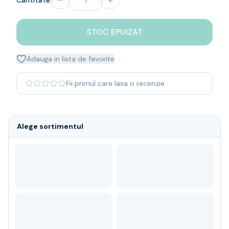
Cantitate:
Whisky
Single malt
STOC EPUIZAT
Blended malt
Irish
Japanese
Adauga in lista de favorite
Bourbon
Blanded Japanese
Fii primul care lasa o recenzie
Canadian
Coniac & Brandy
Rom
Alege sortimentul
Vodka
Gin
Tequila
Lichior
Vermut & bitter
Traditionale
Altele
Soft Drinks