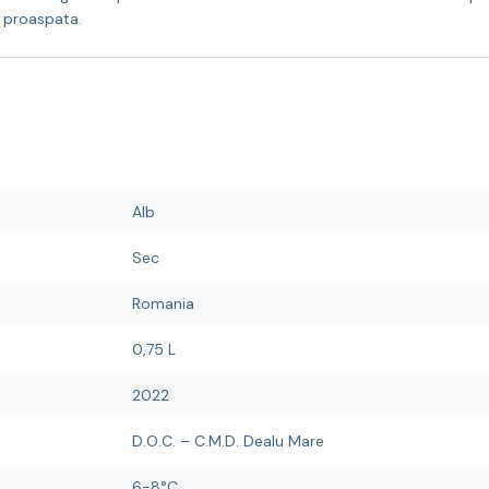
e proaspata.
Alb
Sec
Romania
0,75 L
2022
D.O.C. – C.M.D. Dealu Mare
6-8°C