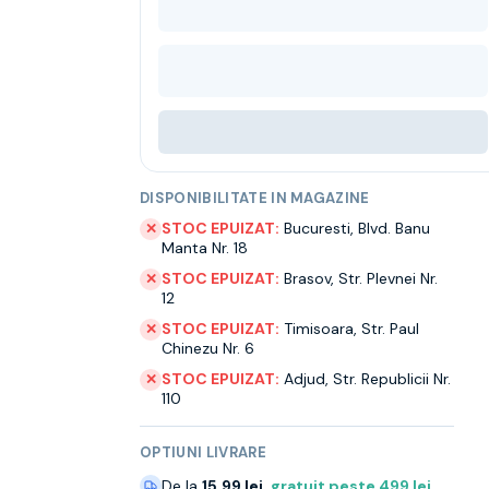
DISPONIBILITATE IN MAGAZINE
STOC EPUIZAT:
Bucuresti
,
Blvd. Banu
✕
Manta Nr. 18
STOC EPUIZAT:
Brasov
,
Str. Plevnei Nr.
✕
12
STOC EPUIZAT:
Timisoara
,
Str. Paul
✕
Chinezu Nr. 6
STOC EPUIZAT:
Adjud
,
Str. Republicii Nr.
✕
110
OPTIUNI LIVRARE
De la
15.99 lei
,
gratuit peste
499
lei