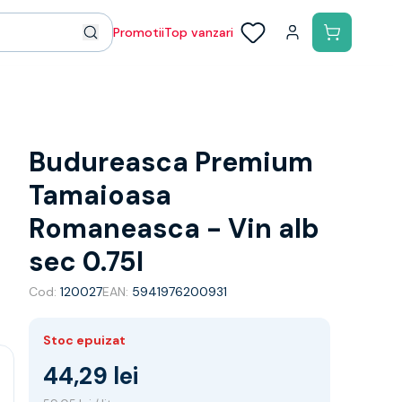
Promotii
Top vanzari
Budureasca Premium
Tamaioasa
Romaneasca - Vin alb
sec 0.75l
Cod:
120027
EAN:
5941976200931
Stoc epuizat
44,29 lei