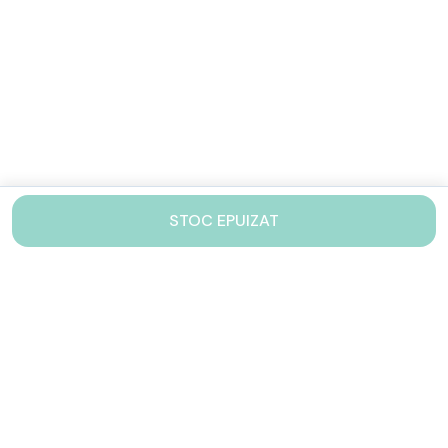
STOC EPUIZAT
Contacteaza-ne!
Iti stam mereu la dispozitie.
031 005 0155
Lu-Vi: 10-17
shop@drinkstory.ro