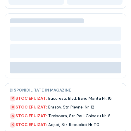
Bere
Ceai
Bacanie
BLACK FRIDAY
Bauturi fine selectie
Cumperi mai mult platesti mai putin
Garantie SGR
Bauturi reci
Despre noi
Contact
Livrare
Termeni si conditii
Politica de confidentialitate
DISPONIBILITATE IN MAGAZINE
Intrebari frecvente
STOC EPUIZAT:
Bucuresti
,
Blvd. Banu Manta Nr. 18
✕
STOC EPUIZAT:
Brasov
,
Str. Plevnei Nr. 12
✕
STOC EPUIZAT:
Timisoara
,
Str. Paul Chinezu Nr. 6
✕
STOC EPUIZAT:
Adjud
,
Str. Republicii Nr. 110
✕