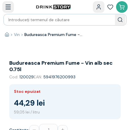
Categorii principale
Acasa
Bauturi fine — selectie
Produse Noi
Cosuri cadou
Pachete & Cadouri
>
Vin
>
Budureasca Premium Fume - Vin alb sec 0.75l
Acasă
Vin
Tamaioasa
Shiraz
Riesling
Budureasca Premium Fume - Vin alb sec
Franta
0.75l
Spania
Cod:
120029
EAN:
5941976200993
Africa de Sud
Australia
Stoc epuizat
Germania
Noua Zeelanda
44,29 lei
Chile
59,05 lei / litru
Spumante
Prosecco
Sampanie