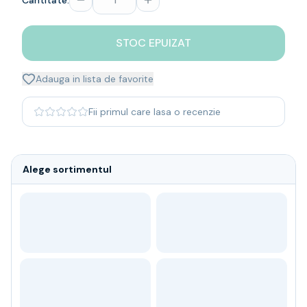
Cantitate:
Whisky
Single malt
STOC EPUIZAT
Blended malt
Irish
Japanese
Adauga in lista de favorite
Bourbon
Blanded Japanese
Fii primul care lasa o recenzie
Canadian
Coniac & Brandy
Rom
Alege sortimentul
Vodka
Gin
Tequila
Lichior
Vermut & bitter
Traditionale
Altele
Soft Drinks