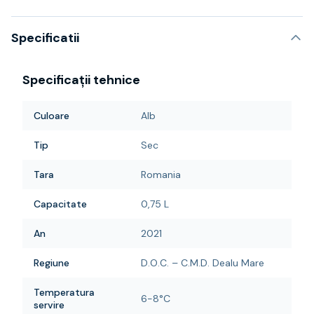
Specificatii
Specificații tehnice
Culoare
Alb
Tip
Sec
Tara
Romania
Capacitate
0,75 L
An
2021
Regiune
D.O.C. – C.M.D. Dealu Mare
Temperatura
6-8°C
servire