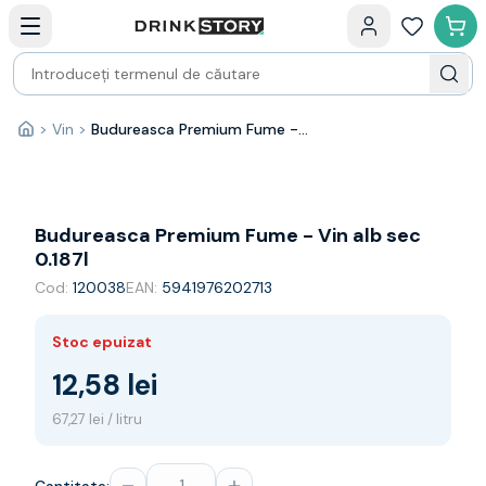
Categorii principale
Acasa
Bauturi fine — selectie
Produse Noi
Cosuri cadou
Pachete & Cadouri
>
Vin
>
Budureasca Premium Fume - Vin alb sec 0.187l
Acasă
Vin
Tamaioasa
Shiraz
Riesling
Budureasca Premium Fume - Vin alb sec
Franta
0.187l
Spania
Cod:
120038
EAN:
5941976202713
Africa de Sud
Australia
Stoc epuizat
Germania
Noua Zeelanda
12,58 lei
Chile
67,27 lei / litru
Spumante
Prosecco
Sampanie