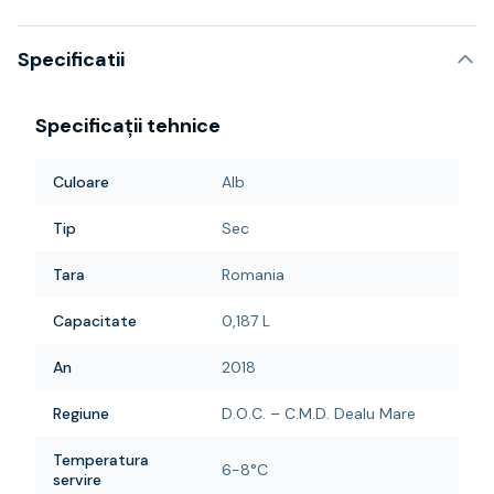
Specificatii
Specificații tehnice
Culoare
Alb
Tip
Sec
Tara
Romania
Capacitate
0,187 L
An
2018
Regiune
D.O.C. – C.M.D. Dealu Mare
Temperatura
6-8°C
servire