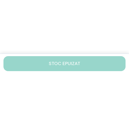
STOC EPUIZAT
Contacteaza-ne!
Iti stam mereu la dispozitie.
031 005 0155
Lu-Vi: 10-17
shop@drinkstory.ro