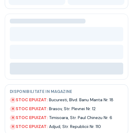
Bere
Ceai
Bacanie
BLACK FRIDAY
Bauturi fine selectie
Cumperi mai mult platesti mai putin
Garantie SGR
Bauturi reci
Despre noi
Contact
Livrare
Termeni si conditii
Politica de confidentialitate
DISPONIBILITATE IN MAGAZINE
Intrebari frecvente
STOC EPUIZAT:
Bucuresti
,
Blvd. Banu Manta Nr. 18
✕
STOC EPUIZAT:
Brasov
,
Str. Plevnei Nr. 12
✕
STOC EPUIZAT:
Timisoara
,
Str. Paul Chinezu Nr. 6
✕
STOC EPUIZAT:
Adjud
,
Str. Republicii Nr. 110
✕