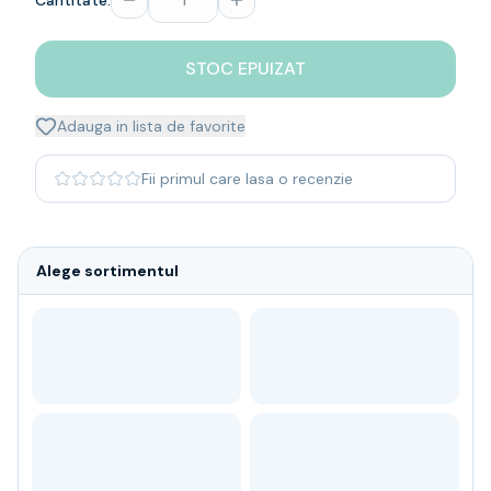
Cantitate:
Whisky
Single malt
STOC EPUIZAT
Blended malt
Irish
Japanese
Adauga in lista de favorite
Bourbon
Blanded Japanese
Fii primul care lasa o recenzie
Canadian
Coniac & Brandy
Rom
Alege sortimentul
Vodka
Gin
Tequila
Lichior
Vermut & bitter
Traditionale
Altele
Soft Drinks