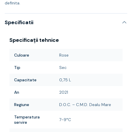
definita.
Specificatii
Specificații tehnice
Culoare
Rose
Tip
Sec
Capacitate
0,75 L
An
2021
Regiune
D.O.C. – C.M.D. Dealu Mare
Temperatura
7-9°C
servire