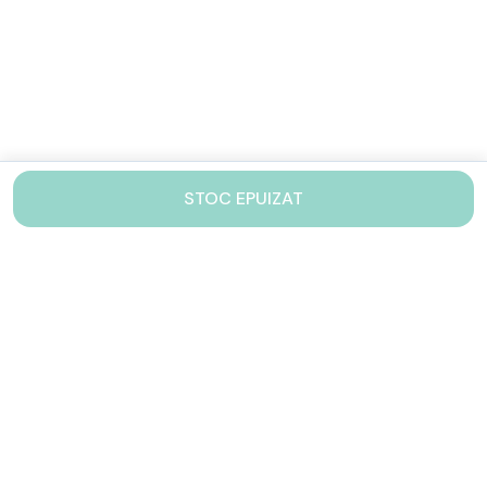
STOC EPUIZAT
Contacteaza-ne!
Iti stam mereu la dispozitie.
031 005 0155
Lu-Vi: 10-17
shop@drinkstory.ro
Contact