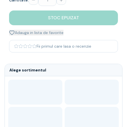
Cantitate:
Whisky
Single malt
STOC EPUIZAT
Blended malt
Irish
Japanese
Adauga in lista de favorite
Bourbon
Blanded Japanese
Fii primul care lasa o recenzie
Canadian
Coniac & Brandy
Rom
Alege sortimentul
Vodka
Gin
Tequila
Lichior
Vermut & bitter
Traditionale
Altele
Soft Drinks