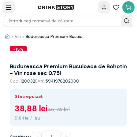
Categorii principale
Acasa
Bauturi fine — selectie
Produse Noi
Cosuri cadou
Pachete & Cadouri
>
Vin
>
Budureasca Premium Busuioaca de Bohotin - Vin rose sec 0.75l
Acasă
Vin
Tamaioasa
-
15
%
Shiraz
Riesling
Budureasca Premium Busuioaca de Bohotin
Franta
- Vin rose sec 0.75l
Spania
Cod:
120032
EAN:
5941976202980
Africa de Sud
Australia
Stoc epuizat
Germania
Noua Zeelanda
38,88 lei
45,74 lei
Chile
51,84 lei / litru
Spumante
Prosecco
Sampanie