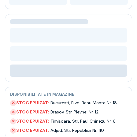
Bere
Ceai
Bacanie
BLACK FRIDAY
Bauturi fine selectie
Cumperi mai mult platesti mai putin
Garantie SGR
Bauturi reci
Despre noi
Contact
Livrare
Termeni si conditii
Politica de confidentialitate
DISPONIBILITATE IN MAGAZINE
Intrebari frecvente
STOC EPUIZAT:
Bucuresti
,
Blvd. Banu Manta Nr. 18
✕
STOC EPUIZAT:
Brasov
,
Str. Plevnei Nr. 12
✕
STOC EPUIZAT:
Timisoara
,
Str. Paul Chinezu Nr. 6
✕
STOC EPUIZAT:
Adjud
,
Str. Republicii Nr. 110
✕