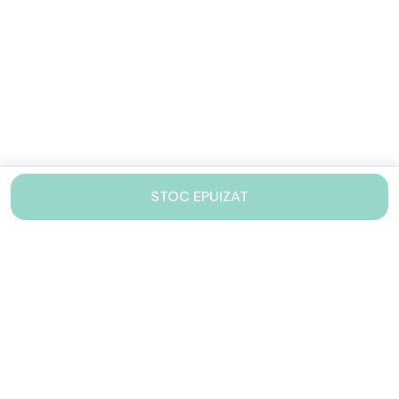
STOC EPUIZAT
Contacteaza-ne!
Iti stam mereu la dispozitie.
031 005 0155
Lu-Vi: 10-17
shop@drinkstory.ro