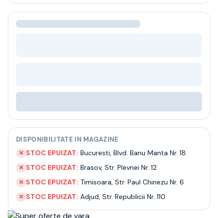
Bere
Ceai
Bacanie
BLACK FRIDAY
Bauturi fine selectie
Cumperi mai mult platesti mai putin
Garantie SGR
Bauturi reci
Despre noi
Contact
Livrare
Termeni si conditii
DISPONIBILITATE IN MAGAZINE
Politica de confidentialitate
Intrebari frecvente
STOC EPUIZAT:
Bucuresti
,
Blvd. Banu Manta Nr. 18
✕
STOC EPUIZAT:
Brasov
,
Str. Plevnei Nr. 12
✕
STOC EPUIZAT:
Timisoara
,
Str. Paul Chinezu Nr. 6
✕
STOC EPUIZAT:
Adjud
,
Str. Republicii Nr. 110
✕