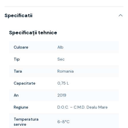
Specificatii
Specificații tehnice
Culoare
Alb
Tip
Sec
Tara
Romania
Capacitate
0,75 L
An
2019
Regiune
D.O.C. – C.M.D. Dealu Mare
Temperatura
6-8°C
servire