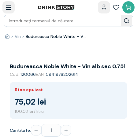
Categorii principale
Acasa
Bauturi fine — selectie
Produse Noi
Cosuri cadou
Pachete & Cadouri
>
Vin
>
Budureasca Noble White - Vin alb sec 0.75l
Acasă
Vin
Tamaioasa
Shiraz
Riesling
Budureasca Noble White - Vin alb sec 0.75l
Franta
Cod:
120066
EAN:
5941976202614
Spania
Africa de Sud
Stoc epuizat
Australia
Germania
75,02 lei
Noua Zeelanda
100,03 lei / litru
Chile
Spumante
Prosecco
Cantitate:
Sampanie