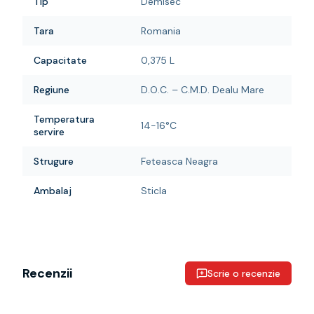
Tip
Demisec
Tara
Romania
Capacitate
0,375 L
Regiune
D.O.C. – C.M.D. Dealu Mare
Temperatura
14-16°C
servire
Strugure
Feteasca Neagra
Ambalaj
Sticla
Recenzii
Scrie o recenzie