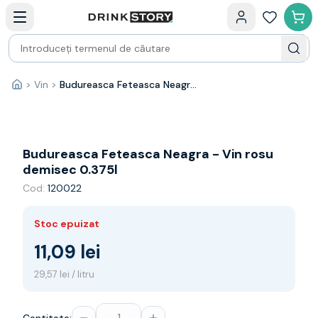
Categorii principale
Acasa
Bauturi fine — selectie
Produse Noi
Cosuri cadou
Pachete & Cadouri
>
Vin
>
Budureasca Feteasca Neagra - Vin rosu demisec 0.375l
Acasă
Vin
Tamaioasa
Shiraz
Riesling
Budureasca Feteasca Neagra - Vin rosu
Franta
demisec 0.375l
Spania
Cod:
120022
Africa de Sud
Australia
Stoc epuizat
Germania
Noua Zeelanda
11,09 lei
Chile
29,57 lei / litru
Spumante
Prosecco
Sampanie