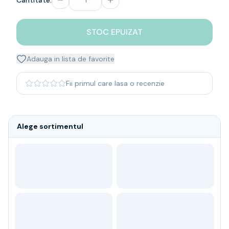
Cantitate:
Whisky
Single malt
STOC EPUIZAT
Blended malt
Irish
Japanese
Adauga in lista de favorite
Bourbon
Blanded Japanese
Fii primul care lasa o recenzie
Canadian
Coniac & Brandy
Rom
Alege sortimentul
Vodka
Gin
Tequila
Lichior
Vermut & bitter
Traditionale
Altele
Soft Drinks