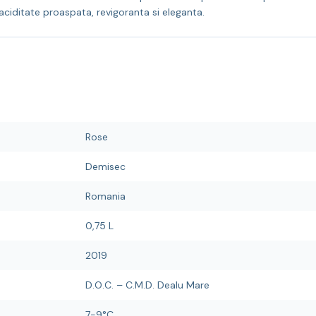
iditate proaspata, revigoranta si eleganta.
Rose
Demisec
Romania
0,75 L
2019
D.O.C. – C.M.D. Dealu Mare
7-9°C