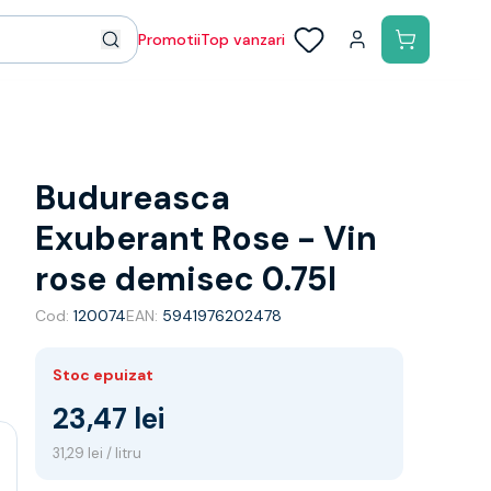
Promotii
Top vanzari
Budureasca
Exuberant Rose - Vin
rose demisec 0.75l
Cod:
120074
EAN:
5941976202478
Stoc epuizat
23,47 lei
31,29 lei / litru