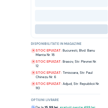
DISPONIBILITATE IN MAGAZINE
STOC EPUIZAT:
Bucuresti
,
Blvd. Banu
✕
Manta Nr. 18
STOC EPUIZAT:
Brasov
,
Str. Plevnei Nr.
✕
12
STOC EPUIZAT:
Timisoara
,
Str. Paul
✕
Chinezu Nr. 6
STOC EPUIZAT:
Adjud
,
Str. Republicii Nr.
✕
110
OPTIUNI LIVRARE
De la
15.99 lei
,
gratuit peste
499
lei