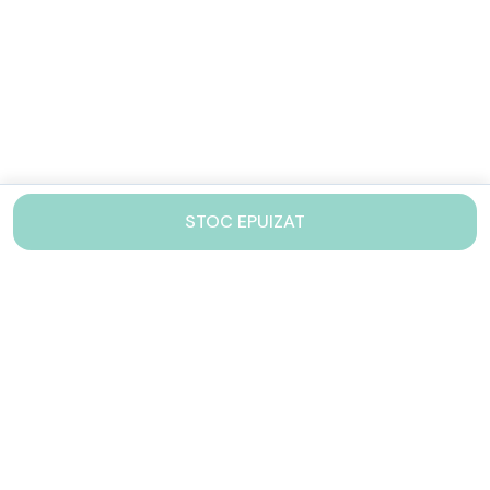
STOC EPUIZAT
Contacteaza-ne!
Iti stam mereu la dispozitie.
031 005 0155
Lu-Vi: 10-17
shop@drinkstory.ro
Contact