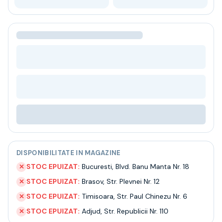
Bere
Ceai
Bacanie
BLACK FRIDAY
Bauturi fine selectie
Cumperi mai mult platesti mai putin
Garantie SGR
Bauturi reci
Despre noi
Contact
Livrare
Termeni si conditii
Politica de confidentialitate
DISPONIBILITATE IN MAGAZINE
Intrebari frecvente
STOC EPUIZAT:
Bucuresti
,
Blvd. Banu Manta Nr. 18
✕
STOC EPUIZAT:
Brasov
,
Str. Plevnei Nr. 12
✕
STOC EPUIZAT:
Timisoara
,
Str. Paul Chinezu Nr. 6
✕
STOC EPUIZAT:
Adjud
,
Str. Republicii Nr. 110
✕