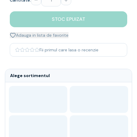
Cantitate:
Whisky
Single malt
STOC EPUIZAT
Blended malt
Irish
Japanese
Adauga in lista de favorite
Bourbon
Blanded Japanese
Fii primul care lasa o recenzie
Canadian
Coniac & Brandy
Rom
Alege sortimentul
Vodka
Gin
Tequila
Lichior
Vermut & bitter
Traditionale
Altele
Soft Drinks