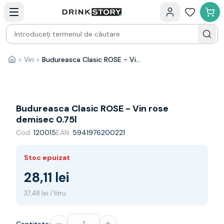
Categorii principale
Acasa
Bauturi fine — selectie
Produse Noi
Cosuri cadou
Pachete & Cadouri
>
Vin
>
Budureasca Clasic ROSE - Vin rose demisec 0.75l
Acasă
Vin
Tamaioasa
Shiraz
Riesling
Budureasca Clasic ROSE - Vin rose
Franta
demisec 0.75l
Spania
Cod:
120015
EAN:
5941976200221
Africa de Sud
Australia
Stoc epuizat
Germania
Noua Zeelanda
28,11 lei
Chile
37,48 lei / litru
Spumante
Prosecco
Sampanie