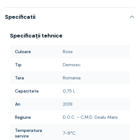
Specificatii
Specificații tehnice
Culoare
Rose
Tip
Demisec
Tara
Romania
Capacitate
0,75 L
An
2019
Regiune
D.O.C. – C.M.D. Dealu Mare
Temperatura
7-9°C
servire