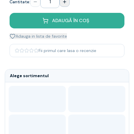
Cantitate:
Whisky
Single malt
Blended malt
ADAUGĂ ÎN COȘ
Irish
Japanese
Adauga in lista de favorite
Bourbon
Blanded Japanese
Fii primul care lasa o recenzie
Canadian
Coniac & Brandy
Rom
Alege sortimentul
Vodka
Gin
Tequila
Lichior
Vermut & bitter
Traditionale
Altele
Soft Drinks