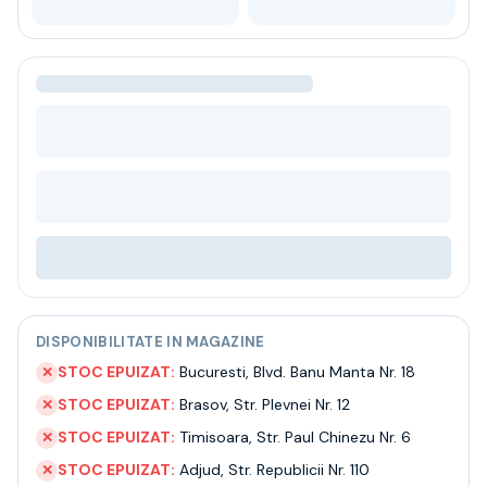
Bere
Ceai
Bacanie
BLACK FRIDAY
Bauturi fine selectie
Cumperi mai mult platesti mai putin
Garantie SGR
Bauturi reci
Despre noi
Contact
Livrare
Termeni si conditii
Politica de confidentialitate
Intrebari frecvente
DISPONIBILITATE IN MAGAZINE
STOC EPUIZAT:
Bucuresti
,
Blvd. Banu Manta Nr. 18
✕
STOC EPUIZAT:
Brasov
,
Str. Plevnei Nr. 12
✕
STOC EPUIZAT:
Timisoara
,
Str. Paul Chinezu Nr. 6
✕
STOC EPUIZAT:
Adjud
,
Str. Republicii Nr. 110
✕