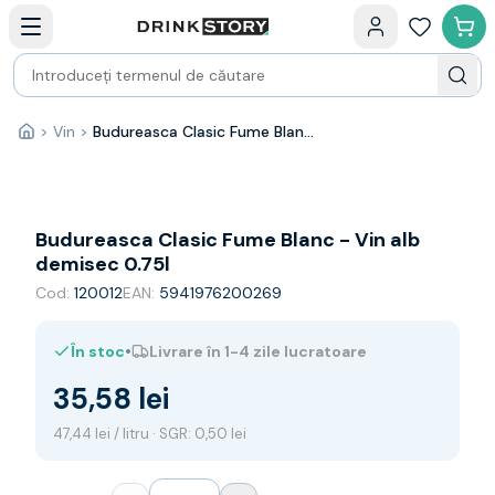
Categorii principale
Acasa
Bauturi fine — selectie
Produse Noi
Cosuri cadou
Pachete & Cadouri
>
Vin
>
Budureasca Clasic Fume Blanc - Vin alb demisec 0.75l
Acasă
Vin
Tamaioasa
Shiraz
Riesling
Budureasca Clasic Fume Blanc - Vin alb
Franta
demisec 0.75l
Spania
Cod:
120012
EAN:
5941976200269
Africa de Sud
Australia
•
În stoc
Livrare în 1-4 zile lucratoare
Germania
Noua Zeelanda
35,58 lei
Chile
Spumante
47,44 lei / litru · SGR: 0,50 lei
Prosecco
Sampanie