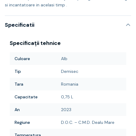
si incantatoare in acelasi timp .
Specificatii
Specificații tehnice
Culoare
Alb
Tip
Demisec
Tara
Romania
Capacitate
0,75 L
An
2023
Regiune
D.O.C. – C.M.D. Dealu Mare
Temperatura